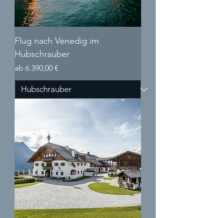
HELIGOLF: Wir verbinden Orte. Sie 
genießen den Moment!
Flug nach Venedig im
Hubschrauber
Sale-Preis
ab
6.390,00 €