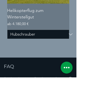
Helikopterflug zum
Winterstellgut
Sale-Preis
ab
4.180,00 €
FAQ
Flugideen - Allgemeines