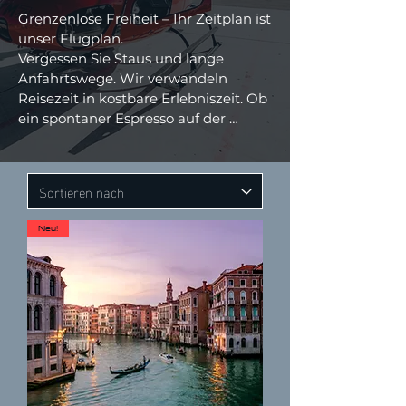
Grenzenlose Freiheit – Ihr Zeitplan ist 
unser Flugplan.

Vergessen Sie Staus und lange 
Anfahrtswege. Wir verwandeln 
Reisezeit in kostbare Erlebniszeit. Ob 
ein spontaner Espresso auf der 
Piazza San Marco, ein exklusives 
Business-Lunch in Mailand oder der 
Abschlag auf den renommiertesten 
Golfplätzen Norditaliens – wir 
machen Entfernungen 
Neu!
nebensächlich.

Genießen Sie den unvergleichlichen 
Komfort, punktgenau und diskret 
dort zu landen, wo Ihr nächstes 
Abenteuer beginnt. Steigen Sie ein, 
lehnen Sie sich zurück und erleben 
Sie die Welt aus einer Perspektive, 
die normalerweise nur Vögeln 
vorbehalten ist.
