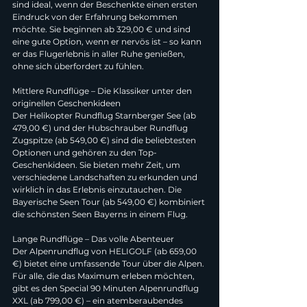
sind ideal, wenn der Beschenkte einen ersten 
Eindruck von der Erfahrung bekommen 
möchte. Sie beginnen ab 329,00 € und sind 
eine gute Option, wenn er nervös ist – so kann 
er das Flugerlebnis in aller Ruhe genießen, 
ohne sich überfordert zu fühlen.
Mittlere Rundflüge – Die Klassiker unter den 
originellen Geschenkideen
Der Helikopter Rundflug Starnberger See (ab 
479,00 €) und der Hubschrauber Rundflug 
Zugspitze (ab 549,00 €) sind die beliebtesten 
Optionen und gehören zu den Top-
Geschenkideen. Sie bieten mehr Zeit, um 
verschiedene Landschaften zu erkunden und 
wirklich in das Erlebnis einzutauchen. Die 
Bayerische Seen Tour (ab 549,00 €) kombiniert 
die schönsten Seen Bayerns in einem Flug.
Lange Rundflüge – Das volle Abenteuer
Der Alpenrundflug von HELIGOLF (ab 659,00 
€) bietet eine umfassende Tour über die Alpen. 
Für alle, die das Maximum erleben möchten, 
gibt es den Special 90 Minuten Alpenrundflug 
XXL (ab 799,00 €) – ein atemberaubendes 