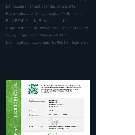
Der Ausgleich erfolgt über das zertifizierte
Regenwaldaufforstungsprojekt „ ̈RMDLT-Portel-
Pará REDD Projekt, Brasilien“ mit der
Projektnummer 981 des Verified Carbon Standard
(VCS), Projekt Methodologie: VM0015
Das Projekt schützt knapp 180'000 Ha. Regenwald.