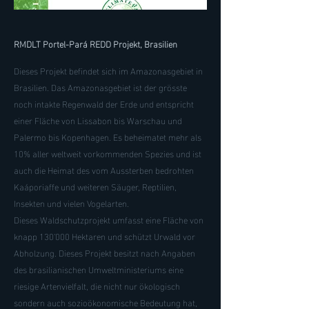
RMDLT Portel-Pará REDD Projekt, Brasilien
Dieses Projekt befindet sich im Amazonasgebiet in
Brasilien. Das Amazonasgebiet ist der grösste
noch intakte Regenwald der Erde und entspricht
einer Fläche von Lissabon bis Warschau und
Palermo bis Kopenhagen. Es beheimatet mehr als
10% aller weltweit vorkommenden Spezies und ist
auch die Heimat des vom Aussterben bedrohten
Kaáporiaffe und weiteren Säuger, Reptilien,
Insekten und vielen Vogelarten.
Dieses Waldschutzprojekt umfasst eine Fläche von
knapp 130'000 Hektaren und schützt Urwald vor
Abholzung. Dieses Projekt besitzt nach Angaben
des brasilianischen Umweltministeriums eine
riesige Artenvielfalt, die nicht nur ökologisch
sondern auch sozioökonomische Bedeutung hat,