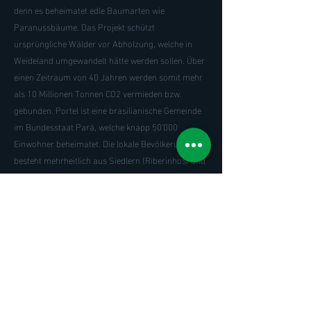
denn es beheimatet edle Baumarten wie
Paranussbäume. Das Projekt schützt
ursprüngliche Wälder vor Abholzung, welche in
Weideland umgewandelt hätte werden sollen. Über
einen Zeitraum von 40 Jahren werden somit mehr
als 10 Millionen Tonnen CO2 vermieden bzw.
gebunden. Portel ist eine brasilianische Gemeinde
im Bundesstaat Pará, welche knapp 50'000
Einwohner beheimatet. Die lokale Bevölkerung
besteht mehrheitlich aus Siedlern (Riberinhos) und
lebt entlang der Flüsse und kleinen Bächen.
Das Projekt umfasst knapp 130'000 Hektaren und
ist in 17 private Parzellen (Glebas) unterteilt. 2012
wurde das Monitoring ausgeweitet und die lokale
Bevölkerung für die Überwachung und
Durchführung miteinbezogen und entsprechend
ausgebildet.