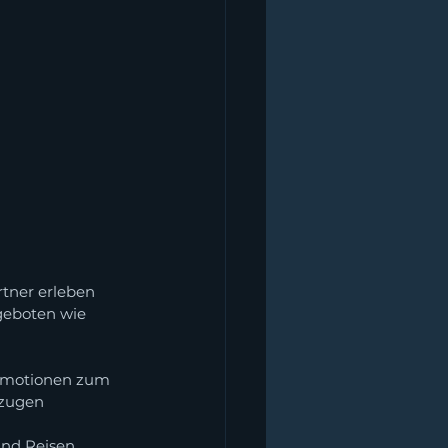
rtner erleben 
geboten wie 
 Emotionen zum 
zugen 
und Reisen 