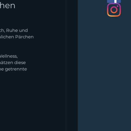
chen 
sch, Ruhe und 
lichen Pärchen 
ellness, 
hätzen diese 
ne getrennte 