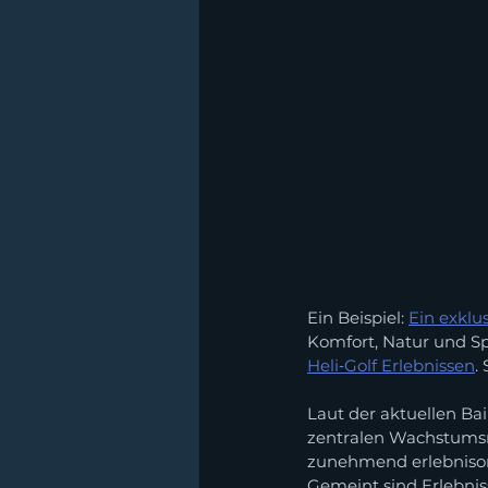
Ein Beispiel: 
Ein exklu
Komfort, Natur und S
Heli‑Golf Erlebnissen
.
Laut der aktuellen B
zentralen Wachstumsm
zunehmend erlebnisori
Gemeint sind Erlebniss