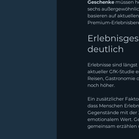
Geschenke
 müssen he
sechs außergewöhnliche
basieren auf aktuelle
Premium‑Erlebnisbere
Erlebnisges
deutlich
Erlebnisse sind längs
aktueller GfK‑Studie e
Reisen, Gastronomie o
noch höher.
Ein zusätzlicher Fakto
dass Menschen Erlebni
Gegenstände mit der 
emotionalem Wert. Ger
gemeinsam erzählen 