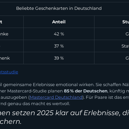
Beliebte Geschenkarten in Deutschland
t
Anteil
St
enke
42 %
G
e
37 %
Sta
chenk
39 %
G
tsstudie
l gemeinsame Erlebnisse emotional wirken. Sie schaffen Nä
ner Mastercard‑Studie planen 
85 % der Deutschen
, künftig 
n auszugeben (
Mastercard Deutschland
). Für Paare ist das e
 Und genau das macht es wertvoll.
n setzen 2025 klar auf Erlebnisse, di
chern.