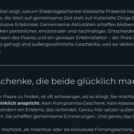
rnen bewertet.
tikel zeigt, warum Erlebnisgeschenke klassische Präsente klar
e, die Wert auf gemeinsame Zeit statt auf materielle Dinge 
xklusive Erlebnisse: Gemeinsame Aktivitäten schaffen bleiben
en persönlicher, emotionaler und nachhaltiger. Entscheiden
sen des Paares und ein gewisser Erlebnisfaktor – der Preis i
s gefragt sind außergewöhnliche Geschenke, weil sie Verbi
.
chenke, die beide glücklich m
 Paare zu finden, ist oft schwieriger, als es klingt. Sie möch
irklich anspricht
. Kein Kompromiss‑Geschenk. Kein klassisc
 Sondern ein Erlebnis, das verbindet. Genau hier setzen auße
an. Sie schaffen gemeinsame Erinnerungen. Und genau das b
Hochzeit, als Incentive oder als exklusives Firmengeschenk,