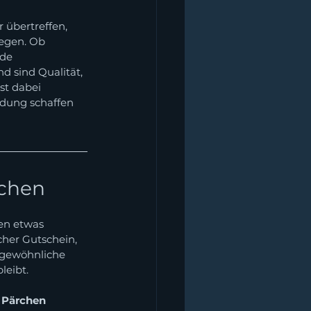
 übertreffen, 
legen. Ob 
de 
d sind Qualität, 
st dabei 
ndung schaffen 
achen
ten etwas 
her Gutschein, 
rgewöhnliche 
leibt.
 
Pärchen 