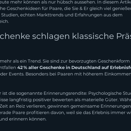
ute mehr können als nur hübsch aussehen. In diesem Artike
 Geschenkideen für Paare, die Sie & Er gleich viel genießen
n Studien, echten Markttrends und Erfahrungen aus dem 
ich.
chenke schlagen klassische Prä
t mehr als ein Trend. Sie sind zur bevorzugten Geschenkform
ntfallen 
42 % aller Geschenke in Deutschland auf Erlebnis
der Events. Besonders bei Paaren mit höherem Einkommen is
r ist die sogenannte Erinnerungsrendite: Psychologische Stu
sse langfristig positiver bewerten als materielle Güter. Wäh
Zeit an Reiz verlieren, gewinnen gemeinsame Erinnerungen
ade Paare profitieren davon, weil sie das Erlebnis immer w
und erinnern können.