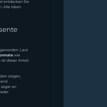
l entdecken Sie 
. Alle Ideen 
sente 
 geworden. Laut 
formate
 wie 
t dieser Anteil 
dien zeigen, 
rend 
 sogar an 
ieder 