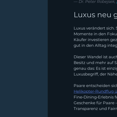
— Dr. Peter Robejsek, 
Luxus neu g
Luxus verändert sich.
Momente in den Fokus
Käufer investieren gez
gut in den Alltag integ
Dieser Wandel ist au
Besitz und mehr auf Si
genau das: Es ist einz
Luxusbegriff, der Näh
Paare entscheiden sic
Helikopter‑Rundflug ü
Fine‑Dining‑Erlebnis
Geschenke für Paare –
Transparenz und Fair