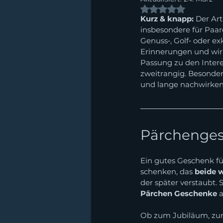
Mit NaN von 5 Ste
Kurz & knapp:
 Der Ar
insbesondere für Paar
Genuss‑, Golf‑ oder e
Erinnerungen und wirk
Passung zu den Interes
zweitrangig. Besonder
und lange nachwirken
Pärchenges
Ein gutes Geschenk für
schenken, das 
beide w
der später verstaubt.
Pärchen Geschenke
 
Ob zum Jubiläum, zur 