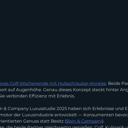
sives Golf‑Wochenende mit Hubschrauber‑Anreise
. Beide Pa
port auf Augenhöhe. Genau dieses Konzept steckt hinter An
 Sie verbinden Effizienz mit Erlebnis.
ain & Company Luxusstudie 2025 haben sich Erlebnisse und
otor der Luxusindustrie entwickelt — Konsumenten bevor
entierten Genuss statt Besitz (
Bain & Company
). 
e, die beide Partner gleichwertig genießen. Golf, Kulinarik 