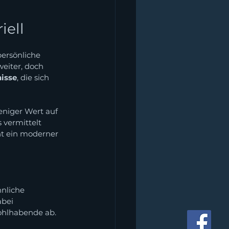
iell
ersönliche 
eiter, doch 
nisse
, die sich 
niger Wert auf 
 vermittelt 
ht ein moderner 
nliche 
bei 
ohlhabende ab.