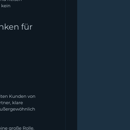
 kein 
ken für 
eiten Kunden von 
ner, klare 
außergewöhnlich 
eine große Rolle. 