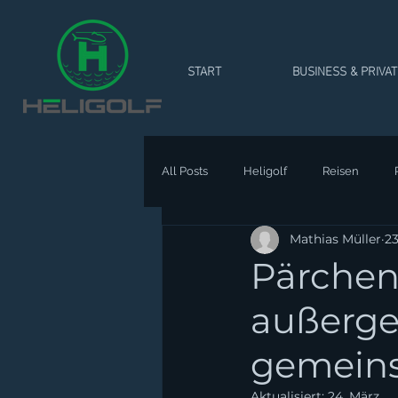
START
BUSINESS & PRIVA
All Posts
Heligolf
Reisen
Mathias Müller
23
Pärchen
außerge
gemeins
Aktualisiert:
24. März