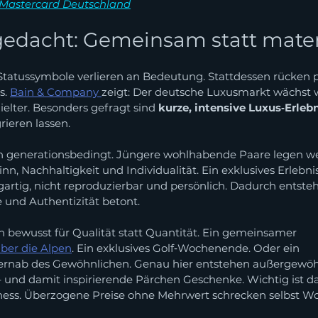
Mastercard Deutschland
edacht: Gemeinsam statt mater
 Statussymbole verlieren an Bedeutung. Stattdessen rücken p
. 
Bain & Company 
zeigt: Der deutsche Luxusmarkt wächst w
ielter. Besonders gefragt sind 
kurze, intensive Luxus‑Erleb
rieren lassen.
ch generationsbedingt. Jüngere wohlhabende Paare legen we
nn, Nachhaltigkeit und Individualität. Ein exklusives Erlebnis
igartig, nicht reproduzierbar und persönlich. Dadurch entste
e und Authentizität betont.
h bewusst für Qualität statt Quantität. Ein gemeinsamer 
ber die Alpen
. Ein exklusives Golf‑Wochenende. Oder ein 
 fernab des Gewöhnlichen. Genau hier entstehen außergewöh
 und damit inspirierende Pärchen Geschenke. Wichtig ist da
ness. Überzogene Preise ohne Mehrwert schrecken selbst W