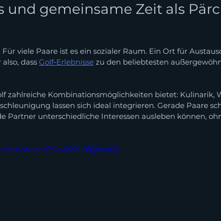
s und gemeinsame Zeit als Pär
. Für viele Paare ist es ein sozialer Raum. Ein Ort für Austau
also, dass 
Golf‑Erlebnisse
 zu den beliebtesten außergewöhn
f zahlreiche Kombinationsmöglichkeiten bietet: Kulinarik, W
schleunigung lassen sich ideal integrieren. Gerade Paare sc
eide Partner unterschiedliche Interessen ausleben können, oh
be.com/watch?v=wR2L8lQbmQk