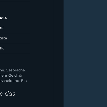
udie
fK
tista
fK
he. Gespräche. 
mehr Geld für 
ntscheidend. Ein 
e das 