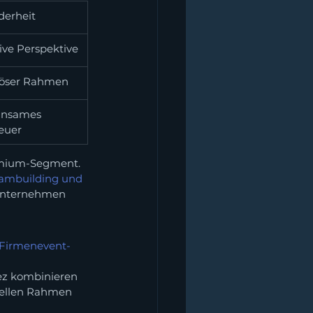
derheit
ive Perspektive
iöser Rahmen
nsames 
euer
remium-Segment. 
ambuilding und 
r Unternehmen 
Firmenevent-
pez kombinieren 
nellen Rahmen 