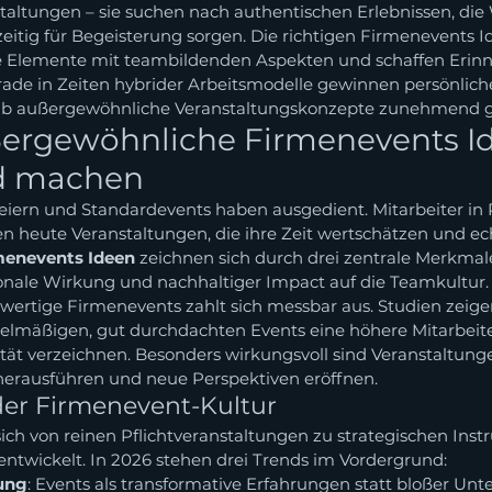
staltungen – sie suchen nach authentischen Erlebnissen, di
zeitig für Begeisterung sorgen. Die richtigen Firmenevents I
e Elemente mit teambildenden Aspekten und schaffen Erinn
rade in Zeiten hybrider Arbeitsmodelle gewinnen persönli
b außergewöhnliche Veranstaltungskonzepte zunehmend ge
rgewöhnliche Firmenevents Id
d machen
sfeiern und Standardevents haben ausgedient. Mitarbeiter i
 heute Veranstaltungen, die ihre Zeit wertschätzen und e
menevents Ideen
 zeichnen sich durch drei zentrale Merkmale
ionale Wirkung und nachhaltiger Impact auf die Teamkultur.
hwertige Firmenevents zahlt sich messbar aus. Studien zeigen
lmäßigen, gut durchdachten Events eine höhere Mitarbeit
ität verzeichnen. Besonders wirkungsvoll sind Veranstaltung
erausführen und neue Perspektiven eröffnen.
der Firmenevent-Kultur
ch von reinen Pflichtveranstaltungen zu strategischen Inst
twickelt. In 2026 stehen drei Trends im Vordergrund:
rung
: Events als transformative Erfahrungen statt bloßer Unt