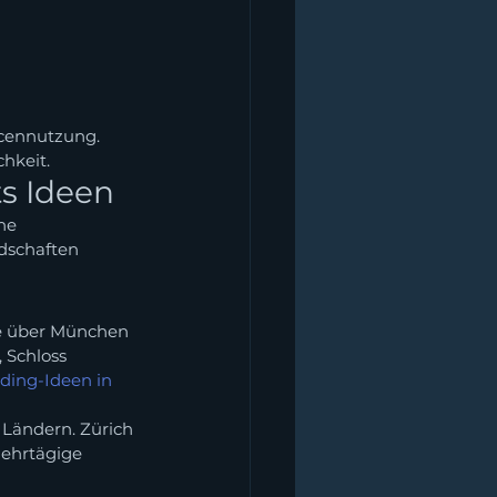
cennutzung. 
chkeit.
s Ideen
he 
dschaften 
ge über München 
 Schloss 
ding-Ideen in 
 Ländern. Zürich 
mehrtägige 