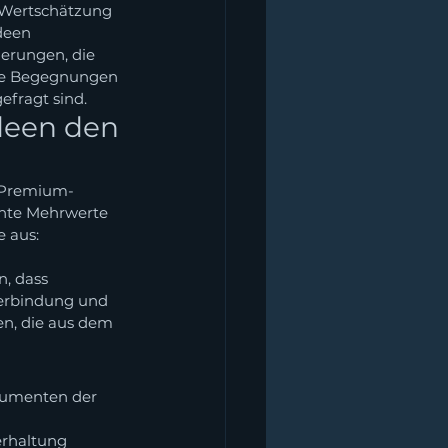
e Wertschätzung 
deen 
erungen, die 
che Begegnungen 
fragt sind.
een den 
n Premium-
chte Mehrwerte 
 aus: 
, dass 
erbindung und 
en, die aus dem 
rumenten der 
erhaltung