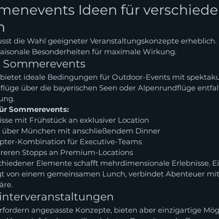
rmenevents Ideen für verschiede
n
usst die Wahl geeigneter Veranstaltungskonzepte erheblich. 
saisonale Besonderheiten für maximale Wirkung.
d Sommerevents
bietet ideale Bedingungen für Outdoor-Events mit spektaku
rflüge über die bayerischen Seen oder Alpenrundflüge entfa
ung.
für Sommerevents:
sse mit Frühstück an exklusiver Location
 über München mit anschließendem Dinner
opter-Kombination für Executive-Teams
reren Stopps an Premium-Locations
hiedener Elemente schafft mehrdimensionale Erlebnisse. Ei
gt von einem gemeinsamen Lunch, verbindet Abenteuer mit
äre.
interveranstaltungen
rfordern angepasste Konzepte, bieten aber einzigartige Mögl