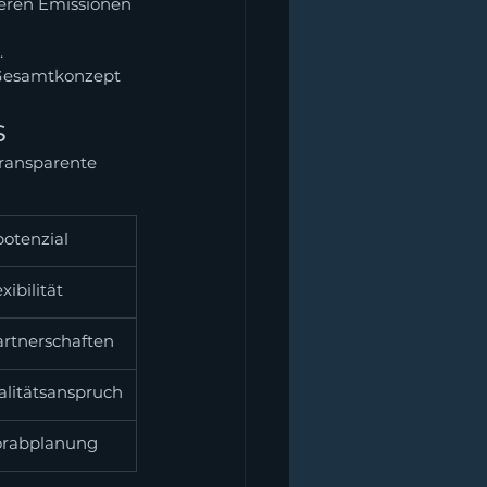
ieren Emissionen 
 
Gesamtkonzept 
s
transparente 
otenzial
ibilität
artnerschaften
alitätsanspruch
Vorabplanung