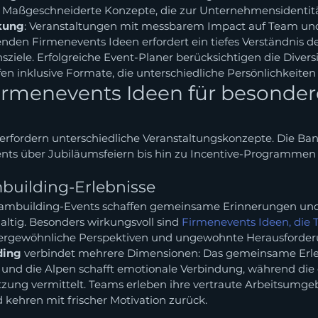
: Maßgeschneiderte Konzepte, die zur Unternehmensidentit
kung
: Veranstaltungen mit messbarem Impact auf Team un
nden Firmenevents Ideen erfordert ein tiefes Verständnis 
iele. Erfolgreiche Event-Planer berücksichtigen die Diversi
en inklusive Formate, die unterschiedliche Persönlichkeiten
rmenevents Ideen für besonder
erfordern unterschiedliche Veranstaltungskonzepte. Die Band
ts über Jubiläumsfeiern bis hin zu Incentive-Programmen 
building-Erlebnisse
ambuilding-Events schaffen gemeinsame Erinnerungen und
tig. Besonders wirkungsvoll sind 
Firmenevents Ideen, die 
ergewöhnliche Perspektiven und ungewohnte Herausforder
ding
 verbindet mehrere Dimensionen: Das gemeinsame Erleb
nd die Alpen schafft emotionale Verbindung, während die 
ng vermittelt. Teams erleben ihre vertraute Arbeitsumgeb
 kehren mit frischer Motivation zurück.