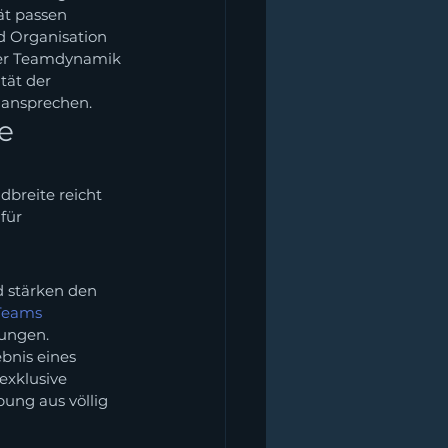
ät passen
d Organisation
der Teamdynamik 
tät der 
 ansprechen.
e 
breite reicht 
für 
 stärken den 
Teams 
ungen.
nis eines 
exklusive 
ung aus völlig 