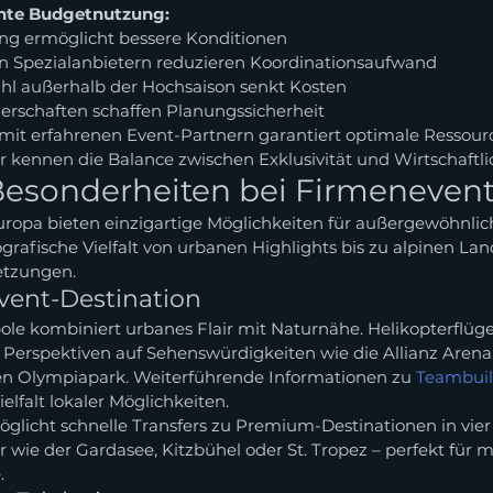
iente Budgetnutzung:
ng ermöglicht bessere Konditionen
n Spezialanbietern reduzieren Koordinationsaufwand
hl außerhalb der Hochsaison senkt Kosten
erschaften schaffen Planungssicherheit
it erfahrenen Event-Partnern garantiert optimale Ressour
r kennen die Balance zwischen Exklusivität und Wirtschaftli
Besonderheiten bei Firmenevent
ropa bieten einzigartige Möglichkeiten für außergewöhnlic
grafische Vielfalt von urbanen Highlights bis zu alpinen Lan
setzungen.
vent-Destination
ole kombiniert urbanes Flair mit Naturnähe. Helikopterflü
 Perspektiven auf Sehenswürdigkeiten wie die Allianz Arena,
 Olympiapark. Weiterführende Informationen zu 
Teambuil
ielfalt lokaler Möglichkeiten.
öglicht schnelle Transfers zu Premium-Destinationen in vier
r wie der Gardasee, Kitzbühel oder St. Tropez – perfekt für 
.