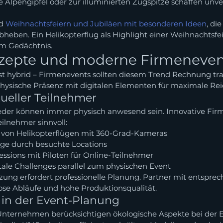
 Alpengipfel oder zur illuminierten Zugspitze schaffen unve
d 
Weihnachtsfeiern und Jubiläen mit besonderen Ideen
, di
ben. Ein Helikopterflug als Highlight einer Weihnachtsfei
im Gedächtnis.
zepte und moderne Firmeneven
ist hybrid – Firmenevents sollten diesem Trend Rechnung tr
hysische Präsenz mit digitalen Elementen für maximale Rei
tueller Teilnehmer
ieder können immer physisch anwesend sein. Innovative Fir
ilnehmer sinnvoll:
 von Helikopterflügen mit 360-Grad-Kameras
ge durch besuchte Locations
essions mit Piloten für Online-Teilnehmer
le Challenges parallel zum physischen Event
ung erfordert professionelle Planung. Partner mit entsprec
ose Abläufe und hohe Produktionsqualität.
 in der Event-Planung
Unternehmen berücksichtigen ökologische Aspekte bei der 