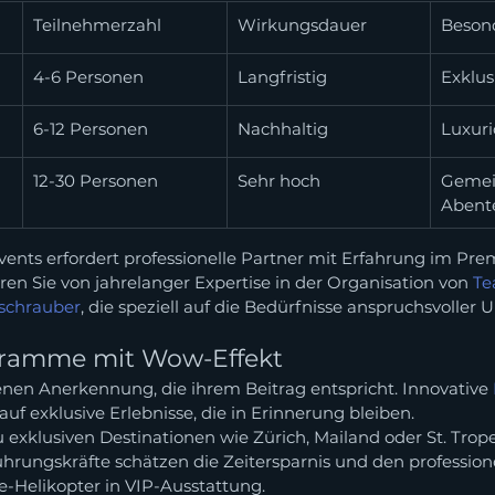
Teilnehmerzahl
Wirkungsdauer
Beson
4-6 Personen
Langfristig
Exklus
6-12 Personen
Nachhaltig
Luxur
12-30 Personen
Sehr hoch
Gemei
Abent
vents erfordert professionelle Partner mit Erfahrung im P
en Sie von jahrelanger Expertise in der Organisation von 
Te
schrauber
, die speziell auf die Bedürfnisse anspruchsvolle
gramme mit Wow-Effekt
enen Anerkennung, die ihrem Beitrag entspricht. Innovative 
auf exklusive Erlebnisse, die in Erinnerung bleiben.
u exklusiven Destinationen wie Zürich, Mailand oder St. Tro
Führungskräfte schätzen die Zeitersparnis und den professio
-Helikopter in VIP-Ausstattung.