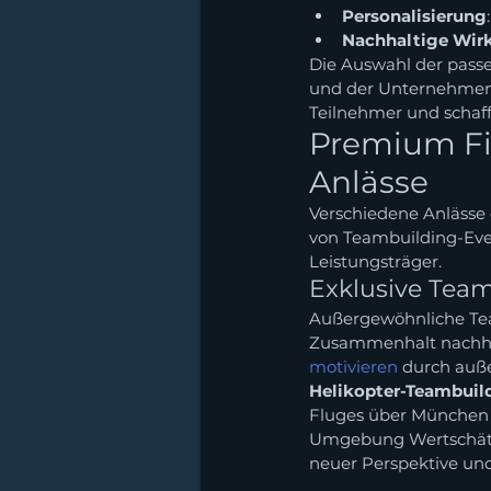
Personalisierung
Nachhaltige Wir
Die Auswahl der passe
und der Unternehmensz
Teilnehmer und schaff
Premium Fi
Anlässe
Verschiedene Anlässe 
von Teambuilding-Even
Leistungsträger.
Exklusive Team
Außergewöhnliche Te
Zusammenhalt nachhal
motivieren
 durch auß
Helikopter-Teambuil
Fluges über München u
Umgebung Wertschätzu
neuer Perspektive und