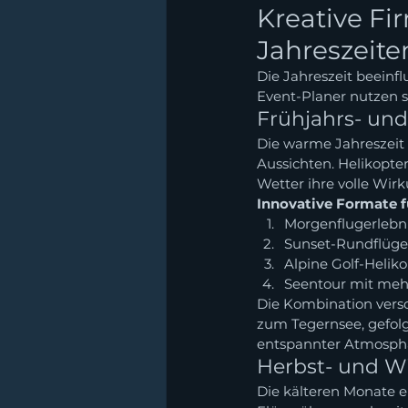
Kreative Fi
Jahreszeite
Die Jahreszeit beeinfl
Event-Planer nutzen 
Frühjahrs- un
Die warme Jahreszeit 
Aussichten. Helikopte
Wetter ihre volle Wirk
Innovative Formate 
Morgenflugerlebni
Sunset-Rundflüge
Alpine Golf-Helik
Seentour mit meh
Die Kombination versc
zum Tegernsee, gefol
entspannter Atmosph
Herbst- und W
Die kälteren Monate e