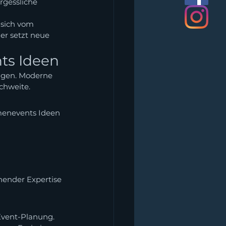
rgessliche 
e sich vom 
er setzt neue 
ts Ideen
agen. Moderne 
chweite.
menevents Ideen 
hender Expertise 
Event-Planung. 