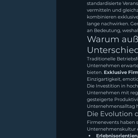
standardisierte Veran
vermitteln und gleich
kombinieren exklusiv
lange nachwirken. Ge
an Bedeutung, weshal
Warum auße
Unterschie
Traditionelle Betrieb
Unternehmen erwarten
bieten. 
Exklusive Fir
Einzigartigkeit, emot
Die Investition in hoc
Unternehmen mit rege
gesteigerte Produktiv
Unternehmensalltag h
Die Evolution 
Firmenevents haben si
Unternehmenskultur en
Erlebnisorientie