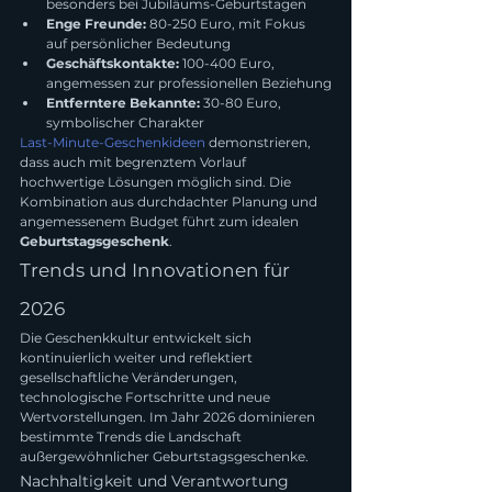
besonders bei Jubiläums-Geburtstagen
Enge Freunde:
 80-250 Euro, mit Fokus 
auf persönlicher Bedeutung
Geschäftskontakte:
 100-400 Euro, 
angemessen zur professionellen Beziehung
Entferntere Bekannte:
 30-80 Euro, 
symbolischer Charakter
Last-Minute-Geschenkideen
 demonstrieren, 
dass auch mit begrenztem Vorlauf 
hochwertige Lösungen möglich sind. Die 
Kombination aus durchdachter Planung und 
angemessenem Budget führt zum idealen 
Geburtstagsgeschenk
.
Trends und Innovationen für 
2026
Die Geschenkkultur entwickelt sich 
kontinuierlich weiter und reflektiert 
gesellschaftliche Veränderungen, 
technologische Fortschritte und neue 
Wertvorstellungen. Im Jahr 2026 dominieren 
bestimmte Trends die Landschaft 
außergewöhnlicher Geburtstagsgeschenke.
Nachhaltigkeit und Verantwortung