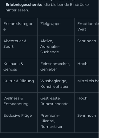
Erlebnisgeschenke
, die bleibende Eindrücke 
hinterlassen.
Erlebniskategori
Zielgruppe
Emotionaler 
e
Wert
Abenteuer & 
Aktive, 
Sehr hoch
Sport
Adrenalin-
Suchende
Kulinarik & 
Feinschmecker, 
Hoch
Genuss
Genießer
Kultur & Bildung
Wissbegierige, 
Mittel bis hoch
Kunstliebhaber
Wellness & 
Gestresste, 
Hoch
Entspannung
Ruhesuchende
Exklusive Flüge
Premium-
Sehr hoch
Klientel, 
Romantiker