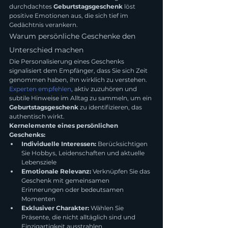
durchdachtes 
Geburtstagsgeschenk
 löst 
positive Emotionen aus, die sich tief im 
Gedächtnis verankern.
Warum persönliche Geschenke den 
Unterschied machen
Die Personalisierung eines Geschenks 
signalisiert dem Empfänger, dass Sie sich Zeit 
genommen haben, ihn wirklich zu verstehen. 
Experten empfehlen
, aktiv zuzuhören und 
subtile Hinweise im Alltag zu sammeln, um ein 
Geburtstagsgeschenk
 zu identifizieren, das 
authentisch wirkt.
Kernelemente eines persönlichen 
Geschenks:
Individuelle Interessen:
 Berücksichtigen 
Sie Hobbys, Leidenschaften und aktuelle 
Lebensziele
Emotionale Relevanz:
 Verknüpfen Sie das 
Geschenk mit gemeinsamen 
Erinnerungen oder bedeutsamen 
Momenten
Exklusiver Charakter:
 Wählen Sie 
Präsente, die nicht alltäglich sind und 
Einzigartigkeit ausstrahlen