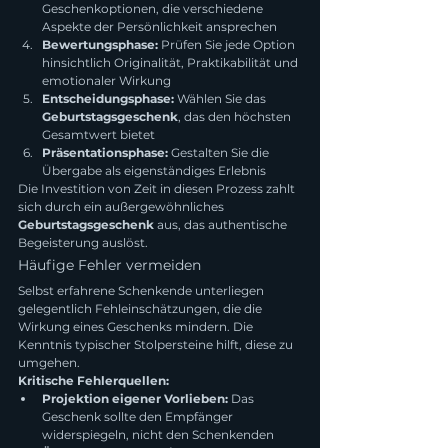
Geschenkoptionen, die verschiedene 
Aspekte der Persönlichkeit ansprechen
Bewertungsphase:
 Prüfen Sie jede Option 
hinsichtlich Originalität, Praktikabilität und 
emotionaler Wirkung
Entscheidungsphase:
 Wählen Sie das 
Geburtstagsgeschenk
, das den höchsten 
Gesamtwert bietet
Präsentationsphase:
 Gestalten Sie die 
Übergabe als eigenständiges Erlebnis
Die Investition von Zeit in diesen Prozess zahlt 
sich durch ein außergewöhnliches 
Geburtstagsgeschenk
 aus, das authentische 
Begeisterung auslöst.
Häufige Fehler vermeiden
Selbst erfahrene Schenkende unterliegen 
gelegentlich Fehleinschätzungen, die die 
Wirkung eines Geschenks mindern. Die 
Kenntnis typischer Stolpersteine hilft, diese zu 
umgehen.
Kritische Fehlerquellen:
Projektion eigener Vorlieben:
 Das 
Geschenk sollte den Empfänger 
widerspiegeln, nicht den Schenkenden