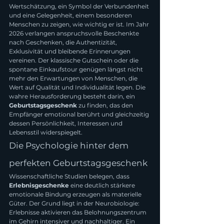
Wertschätzung, ein Symbol der Verbundenheit 
und eine Gelegenheit, einem besonderen 
Menschen zu zeigen, wie wichtig er ist. Im Jahr 
2026 verlangen anspruchsvolle Beschenkte 
nach Geschenken, die Authentizität, 
Exklusivität und bleibende Erinnerungen 
vereinen. Der klassische Gutschein oder die 
spontane Einkaufstour genügen längst nicht 
mehr den Erwartungen von Menschen, die 
Wert auf Qualität und Individualität legen. Die 
wahre Herausforderung besteht darin, ein 
Geburtstagsgeschenk
 zu finden, das den 
Empfänger emotional berührt und gleichzeitig 
dessen Persönlichkeit, Interessen und 
Lebensstil widerspiegelt.
Die Psychologie hinter dem 
perfekten Geburtstagsgeschenk
Wissenschaftliche Studien belegen, dass 
Erlebnisgeschenke
 eine deutlich stärkere 
emotionale Bindung erzeugen als materielle 
Güter. Der Grund liegt in der Neurobiologie: 
Erlebnisse aktivieren das Belohnungszentrum 
im Gehirn intensiver und nachhaltiger. Ein 