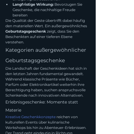
Langfristige Wirkung:
 Bevorzugen Sie 
Geschenke, die nachhaltige Freude 
bereiten
Die Qualität der Geste übertrifft dabei häufig 
den materiellen Wert. Ein außergewöhnliches 
Geburtstagsgeschenk
 zeigt, dass Sie den 
Beschenkten auf einer tieferen Ebene 
verstehen.
Kategorien außergewöhnlicher 
Geburtstagsgeschenke
Die Landschaft der Geschenkideen hat sich in 
den letzten Jahren fundamental gewandelt. 
Während klassische Präsente wie Bücher, 
Parfüm oder Elektronikartikel weiterhin ihre 
Berechtigung haben, suchen anspruchsvolle 
Schenkende nach innovativen Alternativen.
Erlebnisgeschenke: Momente statt 
Materie
Kreative Geschenkkonzepte
 reichen von 
kulturellen Events über kulinarische 
Workshops bis hin zu Abenteuer-Erlebnissen. 
Der Trend geht eindeutig in Richtung 