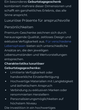
Ein besonderes 
Geburtstagsgeschenk
kombiniert mehrere dieser Dimensionen und 
schafft ein ganzheitliches Erlebnis, das alle 
Sinne anspricht.
Luxuriöse Präsente für anspruchsvolle 
Persönlichkeiten
Premium-Geschenke zeichnen sich durch 
herausragende Qualität, zeitloses Design und 
exklusive Verfügbarkeit aus. 
Für verschiedene 
Lebensphasen
 bieten sich unterschiedliche 
Ansätze an, die den jeweiligen 
Lebensumständen und Wertvorstellungen 
entsprechen.
Charakteristika luxuriöser 
Geburtstagsgeschenke:
Limitierte Verfügbarkeit oder 
handwerkliche Einzelanfertigung
Hochwertige Materialien mit Langlebigkeit 
und ästhetischem Anspruch
Verbindung zu exklusiven Marken oder 
renommierten Herstellern
Personalisierungsmöglichkeiten auf 
höchstem Niveau
Die Investition in ein hochwertiges 