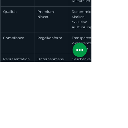
Kulturelles
Qualität
Premium-
Renommierte 
Niveau
Marken, 
exklusive 
Ausführungen
Compliance
Regelkonform
Transparenz, 
Wertgrenzen 
beachten
Repräsentation
Unternehmensi
Geschenke, die 
mage
Firmenwerte 
widerspiegeln
Helikopter-Erlebnisse eignen sich 
hervorragend als 
Geburtstagsgeschenk
 für 
wichtige Geschäftspartner oder verdiente 
Mitarbeiter. Die Kombination aus Exklusivität, 
Unvergesslichkeit und der Möglichkeit, 
mehrere Personen einzubeziehen, macht sie 
ideal für Incentive-Programme.
Steuerliche und rechtliche Aspekte
In Deutschland unterliegen Geschenke an 