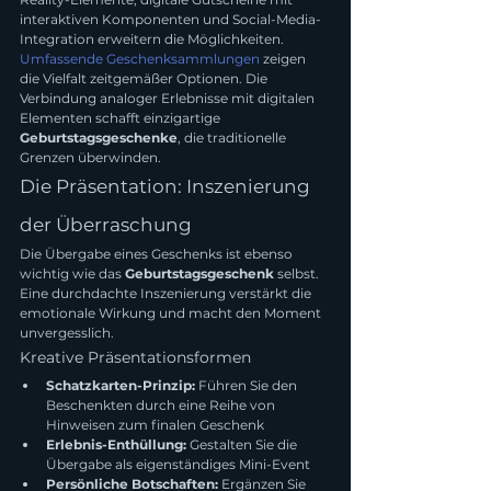
interaktiven Komponenten und Social-Media-
Integration erweitern die Möglichkeiten.
Umfassende Geschenksammlungen
 zeigen 
die Vielfalt zeitgemäßer Optionen. Die 
Verbindung analoger Erlebnisse mit digitalen 
Elementen schafft einzigartige 
Geburtstagsgeschenke
, die traditionelle 
Grenzen überwinden.
Die Präsentation: Inszenierung 
der Überraschung
Die Übergabe eines Geschenks ist ebenso 
wichtig wie das 
Geburtstagsgeschenk
 selbst. 
Eine durchdachte Inszenierung verstärkt die 
emotionale Wirkung und macht den Moment 
unvergesslich.
Kreative Präsentationsformen
Schatzkarten-Prinzip:
 Führen Sie den 
Beschenkten durch eine Reihe von 
Hinweisen zum finalen Geschenk
Erlebnis-Enthüllung:
 Gestalten Sie die 
Übergabe als eigenständiges Mini-Event
Persönliche Botschaften:
 Ergänzen Sie 