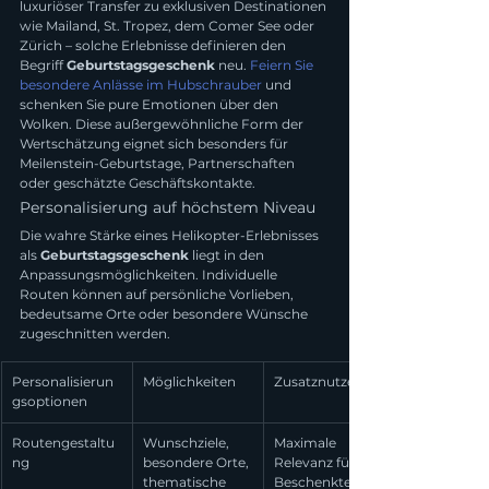
luxuriöser Transfer zu exklusiven Destinationen 
wie Mailand, St. Tropez, dem Comer See oder 
Zürich – solche Erlebnisse definieren den 
Begriff 
Geburtstagsgeschenk
 neu. 
Feiern Sie 
besondere Anlässe im Hubschrauber
 und 
schenken Sie pure Emotionen über den 
Wolken. Diese außergewöhnliche Form der 
Wertschätzung eignet sich besonders für 
Meilenstein-Geburtstage, Partnerschaften 
oder geschätzte Geschäftskontakte.
Personalisierung auf höchstem Niveau
Die wahre Stärke eines Helikopter-Erlebnisses 
als 
Geburtstagsgeschenk
 liegt in den 
Anpassungsmöglichkeiten. Individuelle 
Routen können auf persönliche Vorlieben, 
bedeutsame Orte oder besondere Wünsche 
zugeschnitten werden.
Personalisierun
Möglichkeiten
Zusatznutzen
gsoptionen
Routengestaltu
Wunschziele, 
Maximale 
ng
besondere Orte, 
Relevanz für 
thematische 
Beschenkte