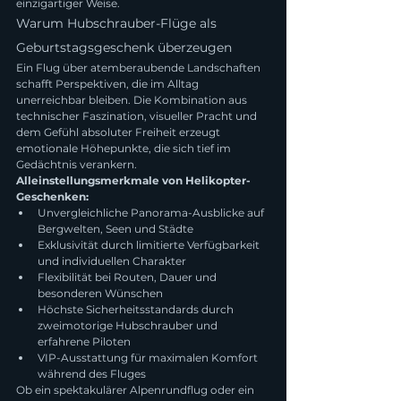
einzigartiger Weise.
Warum Hubschrauber-Flüge als 
Geburtstagsgeschenk überzeugen
Ein Flug über atemberaubende Landschaften 
schafft Perspektiven, die im Alltag 
unerreichbar bleiben. Die Kombination aus 
technischer Faszination, visueller Pracht und 
dem Gefühl absoluter Freiheit erzeugt 
emotionale Höhepunkte, die sich tief im 
Gedächtnis verankern.
Alleinstellungsmerkmale von Helikopter-
Geschenken:
Unvergleichliche Panorama-Ausblicke auf 
Bergwelten, Seen und Städte
Exklusivität durch limitierte Verfügbarkeit 
und individuellen Charakter
Flexibilität bei Routen, Dauer und 
besonderen Wünschen
Höchste Sicherheitsstandards durch 
zweimotorige Hubschrauber und 
erfahrene Piloten
VIP-Ausstattung für maximalen Komfort 
während des Fluges
Ob ein spektakulärer Alpenrundflug oder ein 