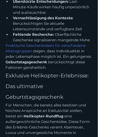
Überstürzte Entscheidungen:
 Last-
Minute-Käufe wirken häufig unpersönlich 
und austauschbar
Vernachlässigung des Kontexts:
Berücksichtigen Sie aktuelle 
Lebensumstände und verfügbare Zeit
Fehlende Recherche:
 Oberflächliche 
Geschenke signalisieren mangelnde Mühe
Praktische Geschenkideen für verschiedene 
Altersgruppen
 zeigen, dass Individualität in 
jeder Lebensphase möglich ist. Ein gelungenes 
Geburtstagsgeschenk
 berücksichtigt diese 
Faktoren ganzheitlich.
Exklusive Helikopter-Erlebnisse: 
Das ultimative 
Geburtstagsgeschenk
Für Menschen, die bereits alles besitzen und 
höchste Ansprüche an Exklusivität stellen, 
bietet ein 
Helikopter-Rundflug
 eine 
außergewöhnliche Geschenkidee. Diese Form 
des Erlebnis-Geschenks vereint Abenteuer, 
Luxus und unvergessliche Momente in 