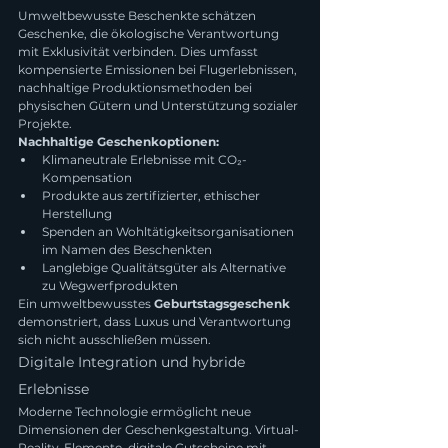
Umweltbewusste Beschenkte schätzen 
Geschenke, die ökologische Verantwortung 
mit Exklusivität verbinden. Dies umfasst 
kompensierte Emissionen bei Flugerlebnissen, 
nachhaltige Produktionsmethoden bei 
physischen Gütern und Unterstützung sozialer 
Projekte.
Nachhaltige Geschenkoptionen:
Klimaneutrale Erlebnisse mit CO₂-
Kompensation
Produkte aus zertifizierter, ethischer 
Herstellung
Spenden an Wohltätigkeitsorganisationen 
im Namen des Beschenkten
Langlebige Qualitätsgüter als Alternative 
zu Wegwerfprodukten
Ein umweltbewusstes 
Geburtstagsgeschenk
demonstriert, dass Luxus und Verantwortung 
sich nicht ausschließen müssen.
Digitale Integration und hybride 
Erlebnisse
Moderne Technologie ermöglicht neue 
Dimensionen der Geschenkgestaltung. Virtual-
Reality-Elemente, digitale Gutscheine mit 