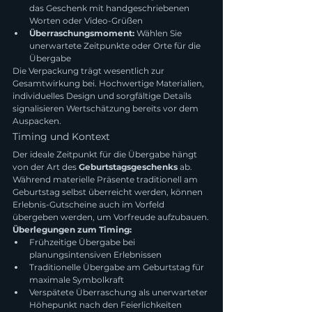
das Geschenk mit handgeschriebenen 
Worten oder Video-Grüßen
Überraschungsmoment:
 Wählen Sie 
unerwartete Zeitpunkte oder Orte für die 
Übergabe
Die Verpackung trägt wesentlich zur 
Gesamtwirkung bei. Hochwertige Materialien, 
individuelles Design und sorgfältige Details 
signalisieren Wertschätzung bereits vor dem 
Auspacken.
Timing und Kontext
Der ideale Zeitpunkt für die Übergabe hängt 
von der Art des 
Geburtstagsgeschenks
 ab. 
Während materielle Präsente traditionell am 
Geburtstag selbst überreicht werden, können 
Erlebnis-Gutscheine auch im Vorfeld 
übergeben werden, um Vorfreude aufzubauen.
Überlegungen zum Timing:
Frühzeitige Übergabe bei 
planungsintensiven Erlebnissen
Traditionelle Übergabe am Geburtstag für 
maximale Symbolkraft
Verspätete Überraschung als unerwarteter 
Höhepunkt nach den Feierlichkeiten