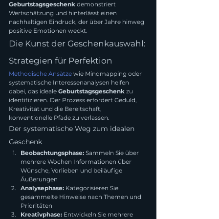
Geburtstagsgeschenk
 demonstriert 
Wertschätzung und hinterlässt einen 
nachhaltigen Eindruck, der über Jahre hinweg 
positive Emotionen weckt.
Die Kunst der Geschenkauswahl: 
Strategien für Perfektion
Methodische Ansätze
 wie Mindmapping oder 
systematische Interessenanalysen helfen 
dabei, das ideale 
Geburtstagsgeschenk
 zu 
identifizieren. Der Prozess erfordert Geduld, 
Kreativität und die Bereitschaft, 
konventionelle Pfade zu verlassen.
Der systematische Weg zum idealen 
Geschenk
Beobachtungsphase:
 Sammeln Sie über 
mehrere Wochen Informationen über 
Wünsche, Vorlieben und beiläufige 
Äußerungen
Analysephase:
 Kategorisieren Sie 
gesammelte Hinweise nach Themen und 
Prioritäten
Kreativphase:
 Entwickeln Sie mehrere 