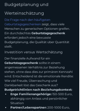
Budgetplanung und 
Werteinschätzung
Die Frage nach den häufigsten 
Geburtstagsgeschenken
 zeigt, dass viele 
Menschen zu generischen Optionen greifen. 
Ein durchdachtes 
Geburtstagsgeschenk
erfordert jedoch eine bewusste 
Budgetplanung, die Qualität über Quantität 
stellt.
Investition versus Wertschätzung
Der finanzielle Aufwand für ein 
Geburtstagsgeschenk
 sollte in einem 
angemessenen Verhältnis zur Beziehung 
stehen, ohne dass dies zur primären Kennzahl 
wird. Entscheidend ist die emotionale Rendite: 
Wie viel Freude, Überraschung und 
Dankbarkeit löst das Geschenk aus?
Budgetrichtlinien nach Beziehungskontext:
Enge Familienangehörige:
 150-500 Euro, 
abhängig von Anlass und persönlicher 
Situation
Partner/Lebenspartner:
 200-1000 Euro, 