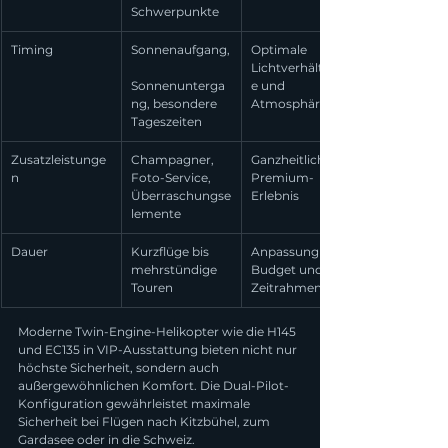
Schwerpunkte
Timing
Sonnenaufgang,
Optimale 
Lichtverhältniss
Sonnenunterga
e und 
ng, besondere 
Atmosphäre
Tageszeiten
Zusatzleistunge
Champagner, 
Ganzheitliches 
n
Foto-Service, 
Premium-
Überraschungse
Erlebnis
lemente
Dauer
Kurzflüge bis 
Anpassung an 
mehrstündige 
Budget und 
Touren
Zeitrahmen
Moderne Twin-Engine-Helikopter wie die H145 
und EC135 in VIP-Ausstattung bieten nicht nur 
höchste Sicherheit, sondern auch 
außergewöhnlichen Komfort. Die Dual-Pilot-
Konfiguration gewährleistet maximale 
Sicherheit bei Flügen nach Kitzbühel, zum 
Gardasee oder in die Schweiz.