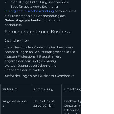
Mehrstufige Enthüllung über mehrere 
Tage für gesteigerte Spannung
Strategien zur Geschenkfindung
 betonen, dass 
die Präsentation die Wahrnehmung des 
Geburtstagsgeschenks
 fundamental 
beeinflusst.
Firmenpräsente und Business-
Geschenke
Im professionellen Kontext gelten besondere 
Anforderungen an Geburtstagsgeschenke. Sie 
müssen Professionalität ausstrahlen, 
angemessen sein und gleichzeitig 
Wertschätzung ausdrücken, ohne 
unangemessen zu wirken.
Anforderungen an Business-Geschenke
Kriterium
Anforderung
Umsetzung
Angemessenhei
Neutral, nicht 
Hochwertige 
t
zu persönlich
Genussmittel, 
Erlebnisse, 