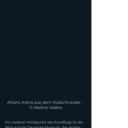
Allianz Arena aus dem Hubschrauber - 
© Nadine Vaders
Ein weiterer Höhepunkt des Rundflugs ist der 
Blick auf das Deutsche Museum, das größte 