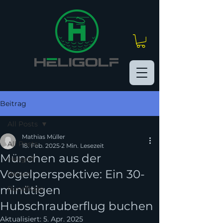
Beitrag
All Posts
Mathias Müller
All Posts
18. Feb. 2025
2 Min. Lesezeit
München aus der
Heligolf
Vogelperspektive: Ein 30-
Reisen
minütigen
Rundflüge
Hubschrauberflug buchen
Aktualisiert:
5. Apr. 2025