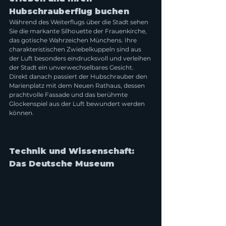
Hubschrauberflug buchen
Während des Weiterflugs über die Stadt sehen 
Sie die markante Silhouette der Frauenkirche, 
das gotische Wahrzeichen Münchens. Ihre 
charakteristischen Zwiebelkuppeln sind aus 
der Luft besonders eindrucksvoll und verleihen 
der Stadt ein unverwechselbares Gesicht. 
Direkt danach passiert der Hubschrauber den 
Marienplatz mit dem Neuen Rathaus, dessen 
prachtvolle Fassade und das berühmte 
Glockenspiel aus der Luft bewundert werden 
können.
Technik und Wissenschaft: 
Das Deutsche Museum