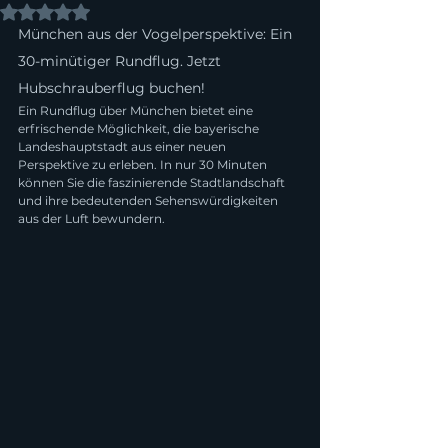
Mit NaN von 5 Sternen bewertet.
München aus der Vogelperspektive: Ein 
30-minütiger Rundflug. Jetzt 
Hubschrauberflug buchen!
Ein Rundflug über München bietet eine 
erfrischende Möglichkeit, die bayerische 
Landeshauptstadt aus einer neuen 
Perspektive zu erleben. In nur 30 Minuten 
können Sie die faszinierende Stadtlandschaft 
und ihre bedeutenden Sehenswürdigkeiten 
aus der Luft bewundern.