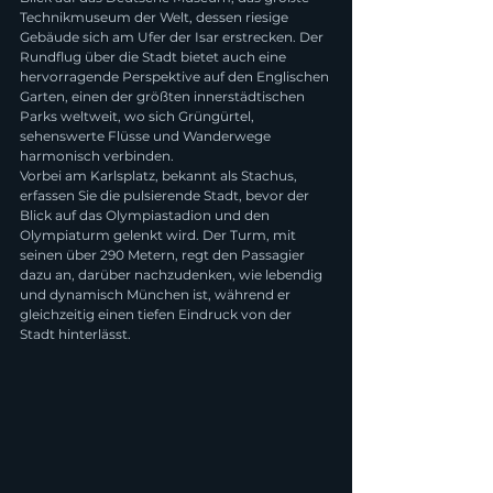
Technikmuseum der Welt, dessen riesige 
Gebäude sich am Ufer der Isar erstrecken. Der 
Rundflug über die Stadt bietet auch eine 
hervorragende Perspektive auf den Englischen 
Garten, einen der größten innerstädtischen 
Parks weltweit, wo sich Grüngürtel, 
sehenswerte Flüsse und Wanderwege 
harmonisch verbinden.
Vorbei am Karlsplatz, bekannt als Stachus, 
erfassen Sie die pulsierende Stadt, bevor der 
Blick auf das Olympiastadion und den 
Olympiaturm gelenkt wird. Der Turm, mit 
seinen über 290 Metern, regt den Passagier 
dazu an, darüber nachzudenken, wie lebendig 
und dynamisch München ist, während er 
gleichzeitig einen tiefen Eindruck von der 
Stadt hinterlässt.