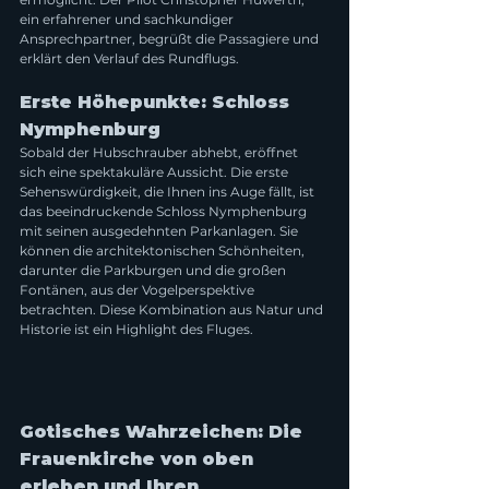
ein erfahrener und sachkundiger 
Ansprechpartner, begrüßt die Passagiere und 
erklärt den Verlauf des Rundflugs.
Erste Höhepunkte: Schloss 
Nymphenburg
Sobald der Hubschrauber abhebt, eröffnet 
sich eine spektakuläre Aussicht. Die erste 
Sehenswürdigkeit, die Ihnen ins Auge fällt, ist 
das beeindruckende Schloss Nymphenburg 
mit seinen ausgedehnten Parkanlagen. Sie 
können die architektonischen Schönheiten, 
darunter die Parkburgen und die großen 
Fontänen, aus der Vogelperspektive 
betrachten. Diese Kombination aus Natur und 
Historie ist ein Highlight des Fluges.
Gotisches Wahrzeichen: Die 
Frauenkirche von oben 
erleben und Ihren 