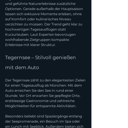
und geführte Naturerlebnisse zusätzliche 
Optionen. Gerade außerhalb der Hauptsaison 
lassen sich exklusive Momente erleben, ohne 
auf Komfort oder kulinarisches Niveau 
verzichten zu müssen. Der Trend geht klar zu 
hochwertigen Tagesausflügen statt 
Kurzurlauben. Laut Experten bevorzugen 
wohlhabende Zielgruppen kompakte 
Erlebnisse mit klarer Struktur.
Tegernsee – Stilvoll genießen 
mit dem Auto
Der Tegernsee zählt zu den elegantesten Zielen 
für einen Tagesausflug ab München. Mit dem 
Auto erreichen Sie den See in rund einer 
Stunde. Vor Ort erwarten Sie gepflegte Orte, 
erstklassige Gastronomie und zahlreiche 
Möglichkeiten für entspannte Aktivitäten.
Besonders beliebt sind Spaziergänge entlang 
der Seepromenade, ein Besuch im Spa oder 
ein Lunch mit Seeblick. Außerdem bieten sich 