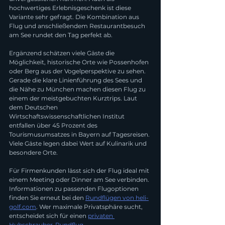
hochwertiges Erlebnisgeschenk ist diese 
Variante sehr gefragt. Die Kombination aus 
Flug und anschließendem Restaurantbesuch 
am See rundet den Tag perfekt ab.
Ergänzend schätzen viele Gäste die 
Möglichkeit, historische Orte wie Possenhofen 
oder Berg aus der Vogelperspektive zu sehen. 
Gerade die klare Linienführung des Sees und 
die Nähe zu München machen diesen Flug zu 
einem der meistgebuchten Kurztrips. Laut 
dem Deutschen 
Wirtschaftswissenschaftlichen Institut 
entfallen über 45 Prozent des 
Tourismusumsatzes in Bayern auf Tagesreisen. 
Viele Gäste legen dabei Wert auf Kulinarik und 
besondere Orte.
Für Firmenkunden lässt sich der Flug ideal mit 
einem Meeting oder Dinner am See verbinden. 
Informationen zu passenden Flugoptionen 
finden Sie erneut bei den 
Rundflügen von 
heli-
golf.com
. Wer maximale Privatsphäre sucht, 
entscheidet sich für einen 
privaten 
Hubschrauber-Rundflug
.