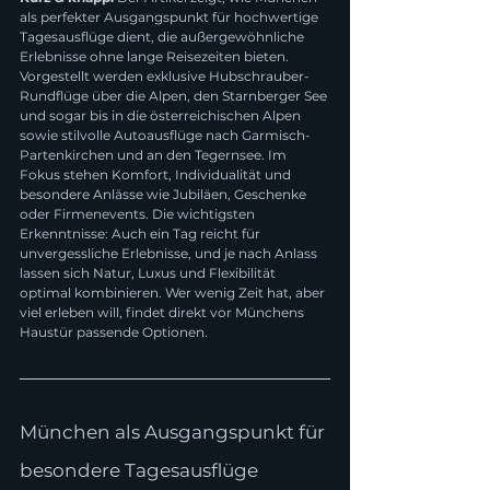
als perfekter Ausgangspunkt für hochwertige 
Tagesausflüge dient, die außergewöhnliche 
Erlebnisse ohne lange Reisezeiten bieten. 
Vorgestellt werden exklusive Hubschrauber-
Rundflüge über die Alpen, den Starnberger See 
und sogar bis in die österreichischen Alpen 
sowie stilvolle Autoausflüge nach Garmisch-
Partenkirchen und an den Tegernsee. Im 
Fokus stehen Komfort, Individualität und 
besondere Anlässe wie Jubiläen, Geschenke 
oder Firmenevents. Die wichtigsten 
Erkenntnisse: Auch ein Tag reicht für 
unvergessliche Erlebnisse, und je nach Anlass 
lassen sich Natur, Luxus und Flexibilität 
optimal kombinieren. Wer wenig Zeit hat, aber 
viel erleben will, findet direkt vor Münchens 
Haustür passende Optionen.
München als Ausgangspunkt für 
besondere Tagesausflüge