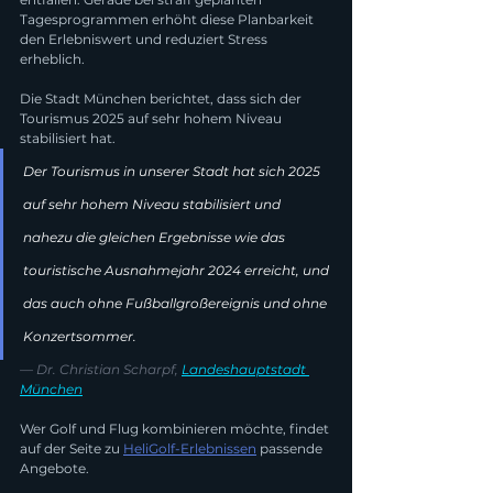
Tagesprogrammen erhöht diese Planbarkeit 
den Erlebniswert und reduziert Stress 
erheblich.
Die Stadt München berichtet, dass sich der 
Tourismus 2025 auf sehr hohem Niveau 
stabilisiert hat.
Der Tourismus in unserer Stadt hat sich 2025 
auf sehr hohem Niveau stabilisiert und 
nahezu die gleichen Ergebnisse wie das 
touristische Ausnahmejahr 2024 erreicht, und 
das auch ohne Fußballgroßereignis und ohne 
Konzertsommer.
— Dr. Christian Scharpf, 
Landeshauptstadt 
München
Wer Golf und Flug kombinieren möchte, findet 
auf der Seite zu 
HeliGolf-Erlebnissen
 passende 
Angebote.