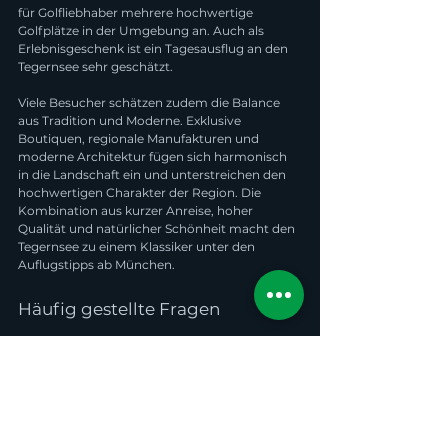
für Golfliebhaber mehrere hochwertige 
Golfplätze in der Umgebung an. Auch als 
Erlebnisgeschenk ist ein Tagesausflug an den 
Tegernsee sehr geschätzt.
Viele Besucher schätzen zudem die Balance 
aus Tradition und Moderne. Exklusive 
Boutiquen, regionale Manufakturen und 
moderne Architektur fügen sich harmonisch 
in die Landschaft ein und unterstreichen den 
hochwertigen Charakter der Region. Die 
Kombination aus kurzer Anreise, hoher 
Qualität und natürlicher Schönheit macht den 
Tegernsee zu einem Klassiker unter den 
Auflugstipps ab München.
Häufig gestellte Fragen
Welche Auflugstipps ab München 
eignen sich für besondere Anlässe?
Hubschrauber-Rundflüge über die Alpen oder 
den Starnberger See sind ideal für Jubiläen, 
Heiratsanträge oder Geburtstage. Sie bieten 