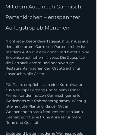
Mit dem Auto nach Garmisch-
Partenkirchen – entspannter 
Auflugstipp ab München
Nicht jeder besondere Tagesausflug muss aus 
der Luft starten. Garmisch-Partenkirchen ist 
mit dem Auto gut erreichbar und bietet alpine 
Erlebnisse auf hohem Niveau. Die Zugspitze, 
die Partnachklamm und hochwertige 
Restaurants machen den Ort attraktiv für 
anspruchsvolle Gäste.
Für Paare empfiehlt sich eine Kombination 
aus Naturspaziergang und feinem Dinner. 
Firmenkunden nutzen Garmisch gerne für 
Workshops mit Rahmenprogramm. Wichtig 
ist eine gute Planung, da der Ort an 
Wochenenden stark frequentiert sein kann. 
Deshalb sorgt eine frühe Anreise für mehr 
Ruhe und Qualität.
Ergänzend bieten moderne Wellnesshotels 