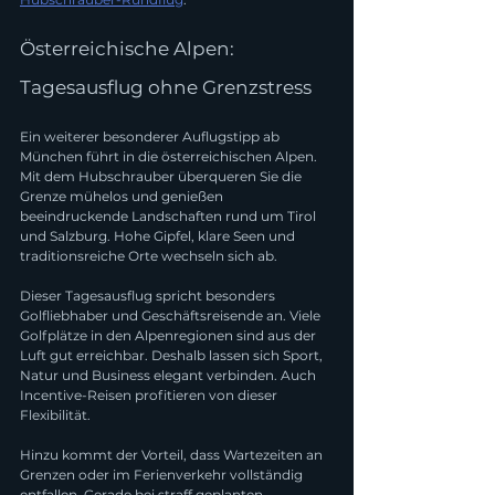
Österreichische Alpen: 
Tagesausflug ohne Grenzstress
Ein weiterer besonderer Auflugstipp ab 
München führt in die österreichischen Alpen. 
Mit dem Hubschrauber überqueren Sie die 
Grenze mühelos und genießen 
beeindruckende Landschaften rund um Tirol 
und Salzburg. Hohe Gipfel, klare Seen und 
traditionsreiche Orte wechseln sich ab.
Dieser Tagesausflug spricht besonders 
Golfliebhaber und Geschäftsreisende an. Viele 
Golfplätze in den Alpenregionen sind aus der 
Luft gut erreichbar. Deshalb lassen sich Sport, 
Natur und Business elegant verbinden. Auch 
Incentive-Reisen profitieren von dieser 
Flexibilität.
Hinzu kommt der Vorteil, dass Wartezeiten an 
Grenzen oder im Ferienverkehr vollständig 
entfallen. Gerade bei straff geplanten 