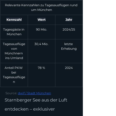
Relevante Kennzahlen zu Tagesausflügen rund 
um München
Kennzahl
Wert
Jahr
Tagesgäste in 
90 Mio.
2024/25
München
Tagesausflüge
30,4 Mio.
letzte 
 von 
Erhebung
Münchnern 
ins Umland
Anteil PKW 
78 %
2024
bei 
Tagesausflüge
n
 Source: 
dwif / Stadt München
Starnberger See aus der Luft 
entdecken – exklusiver 