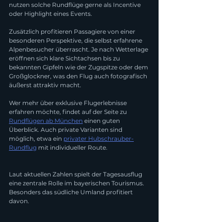
nutzen solche Rundflüge gerne als Incentive 
oder Highlight eines Events.
Zusätzlich profitieren Passagiere von einer 
besonderen Perspektive, die selbst erfahrene 
Alpenbesucher überrascht. Je nach Wetterlage 
eröffnen sich klare Sichtachsen bis zu 
bekannten Gipfeln wie der Zugspitze oder dem 
Großglockner, was den Flug auch fotografisch 
äußerst attraktiv macht.
Wer mehr über exklusive Flugerlebnisse 
erfahren möchte, findet auf der Seite zu 
Rundflügen ab München
 einen guten 
Überblick. Auch private Varianten sind 
möglich, etwa ein 
privater Hubschrauber-
Rundflug
 mit individueller Route.
Laut aktuellen Zahlen spielt der Tagesausflug 
eine zentrale Rolle im bayerischen Tourismus. 
Besonders das südliche Umland profitiert 
davon.