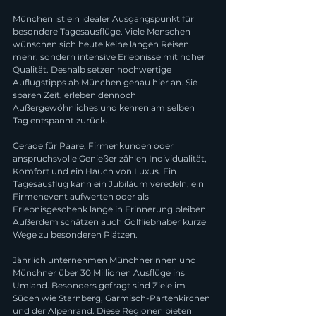
München ist ein idealer Ausgangspunkt für 
besondere Tagesausflüge. Viele Menschen 
wünschen sich heute keine langen Reisen 
mehr, sondern intensive Erlebnisse mit hoher 
Qualität. Deshalb setzen hochwertige 
Auflugstipps ab München genau hier an. Sie 
sparen Zeit, erleben dennoch 
Außergewöhnliches und kehren am selben 
Tag entspannt zurück.
Gerade für Paare, Firmenkunden oder 
anspruchsvolle Genießer zählen Individualität, 
Komfort und ein Hauch von Luxus. Ein 
Tagesausflug kann ein Jubiläum veredeln, ein 
Firmenevent aufwerten oder als 
Erlebnisgeschenk lange in Erinnerung bleiben. 
Außerdem schätzen auch Golfliebhaber kurze 
Wege zu besonderen Plätzen.
Jährlich unternehmen Münchnerinnen und 
Münchner über 30 Millionen Ausflüge ins 
Umland. Besonders gefragt sind Ziele im 
Süden wie Starnberg, Garmisch-Partenkirchen 
und der Alpenrand. Diese Regionen bieten 