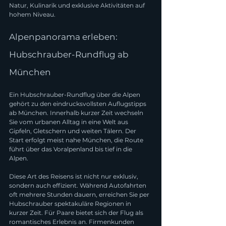
Natur, Kulinarik und exklusive Aktivitäten auf 
hohem Niveau.
Alpenpanorama erleben: 
Hubschrauber-Rundflug ab 
München
Ein Hubschrauber-Rundflug über die Alpen 
gehört zu den eindrucksvollsten Auflugstipps 
ab München. Innerhalb kurzer Zeit wechseln 
Sie vom urbanen Alltag in eine Welt aus 
Gipfeln, Gletschern und weiten Tälern. Der 
Start erfolgt meist nahe München, die Route 
führt über das Voralpenland bis tief in die 
Alpen.
Diese Art des Reisens ist nicht nur exklusiv, 
sondern auch effizient. Während Autofahrten 
oft mehrere Stunden dauern, erreichen Sie per 
Hubschrauber spektakuläre Regionen in 
kurzer Zeit. Für Paare bietet sich der Flug als 
romantisches Erlebnis an. Firmenkunden 