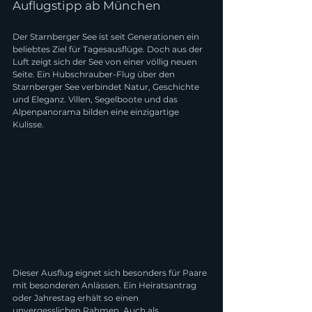
Auflugstipp ab München
Der Starnberger See ist seit Generationen ein 
beliebtes Ziel für Tagesausflüge. Doch aus der 
Luft zeigt sich der See von einer völlig neuen 
Seite. Ein Hubschrauber-Flug über den 
Starnberger See verbindet Natur, Geschichte 
und Eleganz. Villen, Segelboote und das 
Alpenpanorama bilden eine einzigartige 
Kulisse.
Dieser Ausflug eignet sich besonders für Paare 
mit besonderen Anlässen. Ein Heiratsantrag 
oder Jahrestag erhält so einen 
unvergesslichen Rahmen. Auch als 