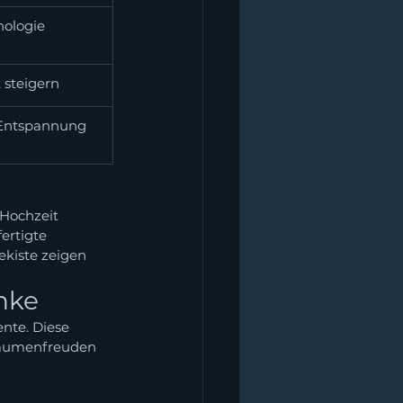
ologie
 steigern
 Entspannung
 Hochzeit 
ertigte 
kiste zeigen 
nke
nte. Diese 
 Gaumenfreuden 