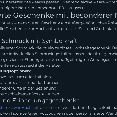
m Charakter des Paares passen. Während aktive Paare Adren
 ruhigere Naturen entspannte Rückzugsorte.
erte Geschenke mit besonderer 
acht aus einem guten Geschenk ein außergewöhnliches Präse
nelle Geschenke zur Hochzeit zeigen, dass Zeit und Gedanken
r Schmuck mit Symbolkraft
isierter Schmuck bleibt ein zeitloses Hochzeitsgeschenk. Be
are individuellen Schmuck gestalten lassen, der ihre geme
on gravierten Eheringen bis zu maßgefertigten Anhängern mi
nlern-Ortes reicht die Palette.
erungsoptionen:
zeitsdatum oder Initialen
Geburtssteinen beider Partner
derer Orte in der Beziehung
gns nach eigenen Vorstellungen
- und Erinnerungsgeschenke
chenke zur Hochzeit
 bieten eine wunderbare Möglichkeit, b
 Von hochwertigen Fotobüchern über personalisierte Wandbi