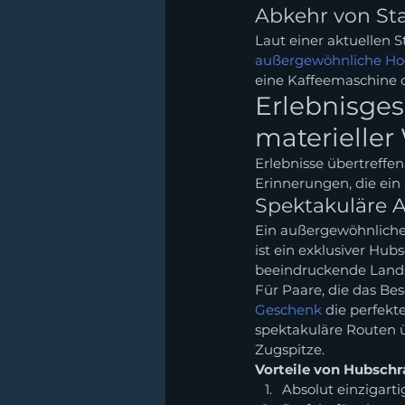
Abkehr von St
Laut einer aktuellen 
außergewöhnliche Ho
eine Kaffeemaschine od
Erlebnisges
materieller
Erlebnisse übertreffe
Erinnerungen, die ein
Spektakuläre 
Ein außergewöhnliches 
ist ein exklusiver Hub
beeindruckende Lands
Für Paare, die das Bes
Geschenk
 die perfek
spektakuläre Routen ü
Zugspitze.
Vorteile von Hubschr
Absolut einzigart