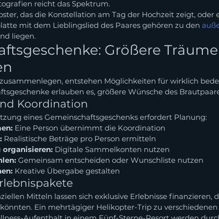
tografien reicht das Spektrum.
ter, das die Konstellation am Tag der Hochzeit zeigt, oder e
platte mit dem Lieblingslied des Paares gehören zu den 
auße
end liegen.
ftsgeschenke: Größere Träume
en
usammenlegen, entstehen Möglichkeiten für wirklich bed
tsgeschenke erlauben es, größere Wünsche des Brautpaares
und Koordination
etzung eines Gemeinschaftsgeschenks erfordert Planung:
men:
 Eine Person übernimmt die Koordination
:
 Realistische Beträge pro Person ermitteln
organisieren:
 Digitale Sammelkonten nutzen
len:
 Gemeinsam entscheiden oder Wunschliste nutzen
nen:
 Kreative Übergabe gestalten
rlebnispakete
iellen Mitteln lassen sich exklusive Erlebnisse finanzieren, d
önnten. Ein mehrtägiger Helikopter-Trip zu verschiedenen 
ellness-Aufenthalt in einem Fünf-Sterne-Resort werden durc