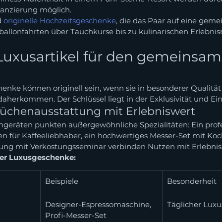
nanzierung möglich.
 
originelle Hochzeitsgeschenke
, die das Paar auf eine gem
ballonfahrten über Tauchkurse bis zu kulinarischen Erlebnisr
Luxusartikel für den gemeinsam
enke können originell sein, wenn sie in besonderer Qualität
aherkommen. Der Schlüssel liegt in der Exklusivität und Einz
üchenausstattung mit Erlebniswert
geräten punkten außergewöhnliche Spezialitäten: Ein profe
n für Kaffeeliebhaber, ein hochwertiges Messer-Set mit Koc
ng mit Verkostungsseminar verbinden Nutzen mit Erlebnis
her Luxusgeschenke:
Beispiele
Besonderheit
Designer-Espressomaschine, 
Täglicher Luxu
Profi-Messer-Set