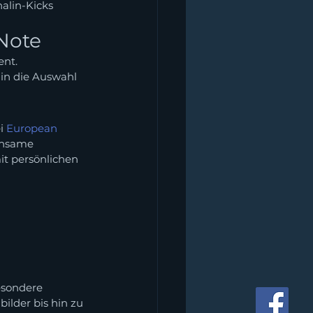
alin-Kicks 
Note
nt. 
 in die Auswahl 
i 
European 
insame 
t persönlichen 
esondere 
lder bis hin zu 