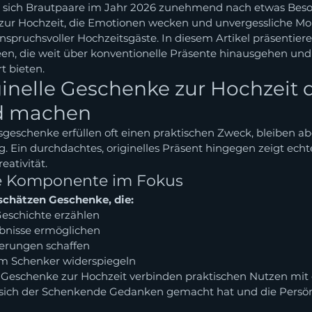
en sich Brautpaare im Jahr 2026 zunehmend nach etwas Bes
 zur Hochzeit, die Emotionen wecken und unvergessliche Mo
spruchsvoller Hochzeitsgäste. In diesem Artikel präsentiere
en, die weit über konventionelle Präsente hinausgehen un
t bieten.
nelle Geschenke zur Hochzeit 
d machen
sgeschenke erfüllen oft einen praktischen Zweck, bleiben abe
. Ein durchdachtes, originelles Präsent hingegen zeigt echt
ativität.
e Komponente im Fokus
schätzen Geschenke, die:
Geschichte erzählen
nisse ermöglichen
nerungen schaffen
m Schenker widerspiegeln
n Geschenke zur Hochzeit verbinden praktischen Nutzen mi
s sich der Schenkende Gedanken gemacht hat und die Persönl