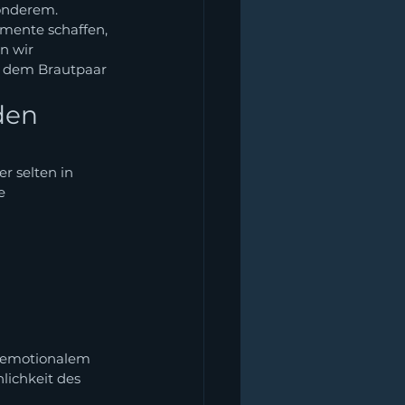
onderem. 
mente schaffen, 
n wir 
d dem Brautpaar 
den 
r selten in 
e 
t emotionalem 
ichkeit des 