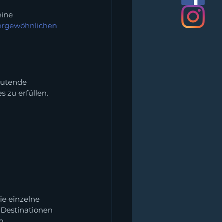
ine 
rgewöhnlichen 
 
eutende 
 zu erfüllen.
ie einzelne 
Destinationen 
h 