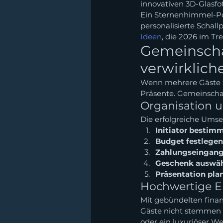
innovativen 3D-Glasfo
Ein Sternenhimmel-Pos
personalisierte Schall
Ideen
, die 2026 im Tr
Gemeinscha
verwirklich
Wenn mehrere Gäste z
Präsente. Gemeinschaf
Organisation 
Die erfolgreiche Ums
Initiator bestim
Budget festlegen
Zahlungseingang 
Geschenk auswäh
Präsentation pla
Hochwertige E
Mit gebündelten finanz
Gäste nicht stemmen k
oder ein luxuriöser W