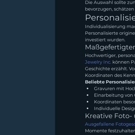
Die Auswahl sollte zu
bevorzugen, schätzen
Personalisi
Individualisierung m
Personalisierte origi
investiert wurden.
Maßgefertigte
Hochwertiger, personal
Jewelry Inc.
 können Pa
Geschichte erzählt. V
Koordinaten des Kenne
Beliebte Personalisi
Gravuren mit Hoch
Einarbeitung von 
Koordinaten beson
Individuelle Desi
Kreative Foto
Ausgefallene Fotoges
Momente festzuhalten.