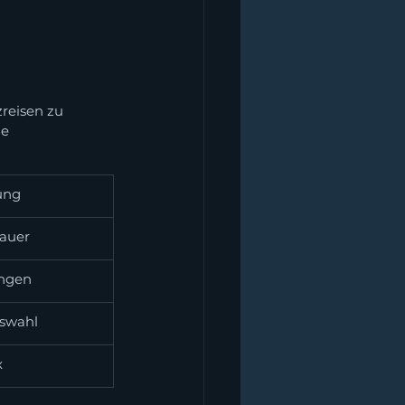
reisen zu 
e 
rung
auer
ngen
swahl
x