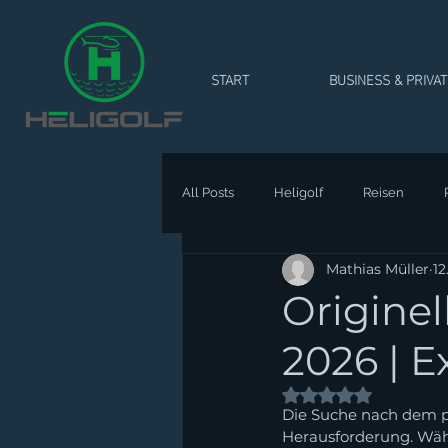
START
BUSINESS & PRIVA
All Posts
Heligolf
Reisen
Mathias Müller
12
Origine
2026 | E
Mit NaN von 5 Ste
Die Suche nach dem pe
Herausforderung. Wäh