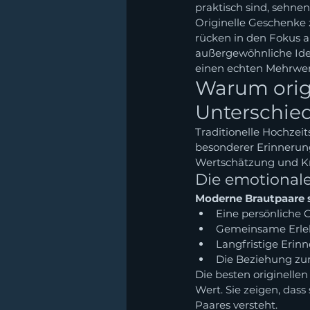
praktisch sind, sehn
Originelle Geschenke
rücken in den Fokus an
außergewöhnliche Ide
einen echten Mehrwer
Warum origi
Unterschie
Traditionelle Hochzeit
besonderer Erinnerung
Wertschätzung und Kre
Die emotional
Moderne Brautpaare 
Eine persönliche 
Gemeinsame Erleb
Langfristige Erin
Die Beziehung zu
Die besten originelle
Wert. Sie zeigen, das
Paares versteht.