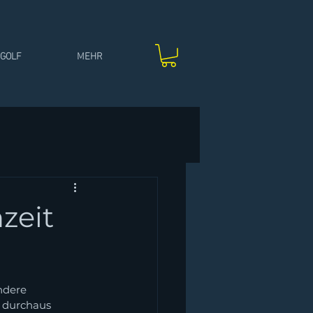
IGOLF
MEHR
zeit
ndere 
 durchaus 