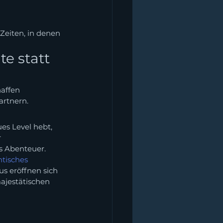
 Zeiten, in denen 
e statt 
affen 
artnern.
es Level hebt, 
 
s Abenteuer.
tisches 
s eröffnen sich 
ajestätischen 