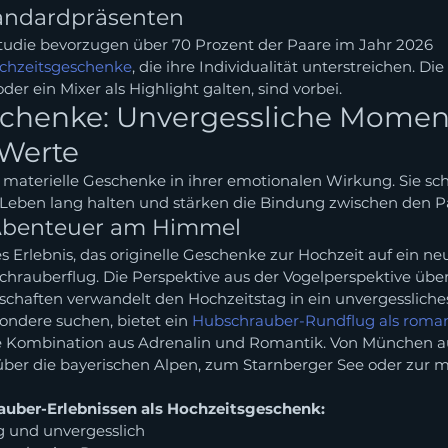
andardpräsenten
Studie bevorzugen über 70 Prozent der Paare im Jahr 2026 
chzeitsgeschenke
, die ihre Individualität unterstreichen. Die
er ein Mixer als Highlight galten, sind vorbei.
chenke: Unvergessliche Moment
 Werte
n materielle Geschenke in ihrer emotionalen Wirkung. Sie sch
 Leben lang halten und stärken die Bindung zwischen den P
Abenteuer am Himmel
Erlebnis, das originelle Geschenke zur Hochzeit auf ein neu
schrauberflug. Die Perspektive aus der Vogelperspektive über
chaften verwandelt den Hochzeitstag in ein unvergessliche
ondere suchen, bietet ein 
Hubschrauber-Rundflug als roman
te Kombination aus Adrenalin und Romantik. Von München au
ber die bayerischen Alpen, zum Starnberger See oder zur m
auber-Erlebnissen als Hochzeitsgeschenk:
ig und unvergesslich