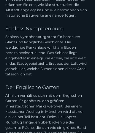
erkennen Sie erst, wie klar strukturiert die 
Altstadt angelegt ist und wie harmonisch sich 
historische Bauwerke aneinanderfügen.
Schloss Nymphenburg
Schloss Nymphenburg steht für barocken 
Glanz und königliche Geschichte. Die 
weitläufige Parkanlage wirkt am Boden 
bereits beeindruckend. Das Schloss liegt 
eingebettet in eine grüne Achse, die sich weit 
in das Stadtgebiet zieht. Erst aus der Luft wird 
jedoch klar, welche Dimensionen dieses Areal 
tatsächlich hat.
Der Englische Garten
Ähnlich verhält es sich mit dem Englischen 
Garten. Er gehört zu den größten 
innerstädtischen Parks weltweit. Bei einem 
klassischen Ausflug in München wird oft nur 
ein kleiner Teil besucht. Beim Helikopter-
Rundflug hingegen überblicken Sie die 
gesamte Fläche, die sich wie ein grünes Band 
durch die Stadt zieht. Zusätzlich können Sie 