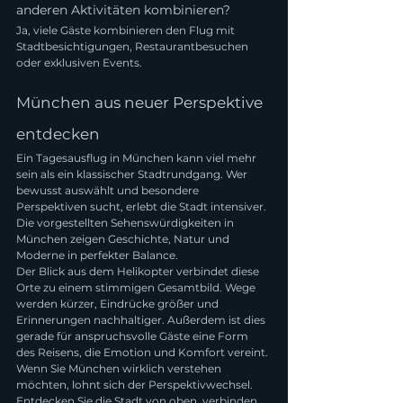
anderen Aktivitäten kombinieren?
Ja, viele Gäste kombinieren den Flug mit 
Stadtbesichtigungen, Restaurantbesuchen 
oder exklusiven Events.
München aus neuer Perspektive 
entdecken
Ein Tagesausflug in München kann viel mehr 
sein als ein klassischer Stadtrundgang. Wer 
bewusst auswählt und besondere 
Perspektiven sucht, erlebt die Stadt intensiver. 
Die vorgestellten Sehenswürdigkeiten in 
München zeigen Geschichte, Natur und 
Moderne in perfekter Balance.
Der Blick aus dem Helikopter verbindet diese 
Orte zu einem stimmigen Gesamtbild. Wege 
werden kürzer, Eindrücke größer und 
Erinnerungen nachhaltiger. Außerdem ist dies 
gerade für anspruchsvolle Gäste eine Form 
des Reisens, die Emotion und Komfort vereint.
Wenn Sie München wirklich verstehen 
möchten, lohnt sich der Perspektivwechsel. 
Entdecken Sie die Stadt von oben, verbinden 