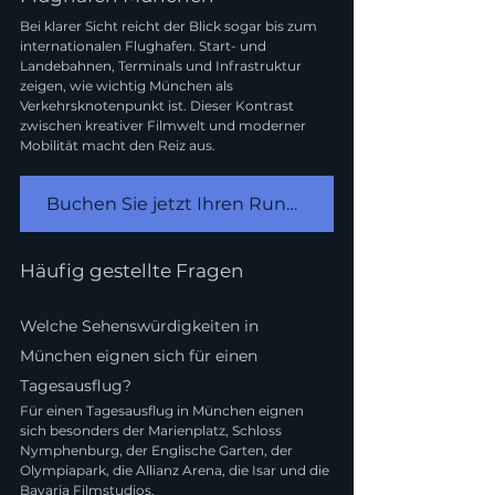
Bei klarer Sicht reicht der Blick sogar bis zum 
internationalen Flughafen. Start- und 
Landebahnen, Terminals und Infrastruktur 
zeigen, wie wichtig München als 
Verkehrsknotenpunkt ist. Dieser Kontrast 
zwischen kreativer Filmwelt und moderner 
Mobilität macht den Reiz aus.
Buchen Sie jetzt Ihren Rundflug über München
Häufig gestellte Fragen
Welche Sehenswürdigkeiten in 
München eignen sich für einen 
Tagesausflug?
Für einen Tagesausflug in München eignen 
sich besonders der Marienplatz, Schloss 
Nymphenburg, der Englische Garten, der 
Olympiapark, die Allianz Arena, die Isar und die 
Bavaria Filmstudios.