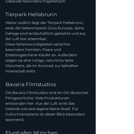
Gebäude besonders majestätisch.
Tierpark Hellabrunn
Weiter südlich liegt der Tierpark Hellabrunn, 
einer der bekanntesten Zoos Europas. Seine 
Gehege sind landschaftlich gestaltet und aus 
der Luft klar erkennbar.
Diese Sehenswürdigkeiten sprechen 
besonders Familien, Paare und 
Erlebnisgeschenk-Käufer an. Außerdem 
zeigen sie eine ruhige, natürliche Seite 
Münchens, die im Kontrast zur lebhaften 
Innenstadt steht.
Bavaria Filmstudios
Die Bavaria Filmstudios sind ein Ort deutscher 
Filmgeschichte. Viele Produktionen 
entstanden hier. Aus der Luft wirkt das 
Gelände wie eine eigene kleine Stadt. Für 
Kulturinteressierte ist dieser Blick besonders 
spannend.
Flughafen München