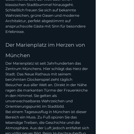
klassischen Stadtbummel hinausgeht. 
Schließlich freuen Sie sich auf bekannte 
Wahrzeichen, grüne Oasen und moderne 
Architektur, perfekt abgestimmt auf 
anspruchsvolle Gäste mit Sinn für besondere 
Erlebnisse.
Der Marienplatz im Herzen von 
München
Der Marienplatz ist seit Jahrhunderten das 
Zentrum Münchens. Hier schlägt das Herz der 
Stadt. Das Neue Rathaus mit seinem 
berühmten Glockenspiel zieht täglich 
Besucher aus aller Welt an. Direkt in der Nähe 
ragen die markanten Türme der Frauenkirche 
in den Himmel. Sie gelten als 
unverwechselbares Wahrzeichen und 
Orientierungspunkt im Stadtbild.
Bei einem Tagesausflug in München ist dieser 
Bereich ein Muss. Zu Fuß spüren Sie das 
lebendige Treiben, die Geschichte und die 
Atmosphäre. Aus der Luft jedoch entfaltet sich 
ein völlig neues Bild. Beim Hubschrauberflug 