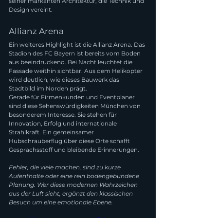
seiner markanten Architektur, die Technik und 
Design vereint.
Allianz Arena
Ein weiteres Highlight ist die Allianz Arena. Das 
Stadion des FC Bayern ist bereits vom Boden 
aus beeindruckend. Bei Nacht leuchtet die 
Fassade weithin sichtbar. Aus dem Helikopter 
wird deutlich, wie dieses Bauwerk das 
Stadtbild im Norden prägt.
Gerade für Firmenkunden und Eventplaner 
sind diese Sehenswürdigkeiten München von 
besonderem Interesse. Sie stehen für 
Innovation, Erfolg und internationale 
Strahlkraft. Ein gemeinsamer 
Hubschrauberflug über diese Orte schafft 
Gesprächsstoff und bleibende Erinnerungen.
Fehler, die viele machen, sind zu kurze 
Aufenthalte oder eine rein bodengebundene 
Planung. Wer diese modernen Wahrzeichen 
aus der Luft sieht, ergänzt den klassischen 
Besuch um eine emotionale Ebene.