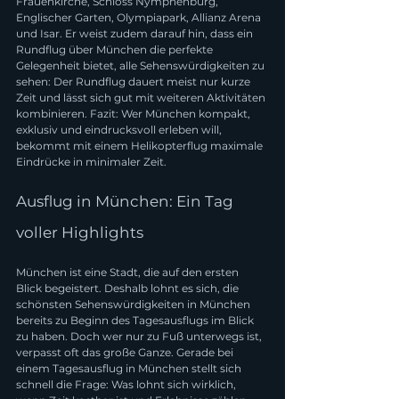
Frauenkirche, Schloss Nymphenburg, 
Englischer Garten, Olympiapark, Allianz Arena 
und Isar. Er weist zudem darauf hin, dass ein 
Rundflug über München die perfekte 
Gelegenheit bietet, alle Sehenswürdigkeiten zu 
sehen: Der Rundflug dauert meist nur kurze 
Zeit und lässt sich gut mit weiteren Aktivitäten 
kombinieren. Fazit: Wer München kompakt, 
exklusiv und eindrucksvoll erleben will, 
bekommt mit einem Helikopterflug maximale 
Eindrücke in minimaler Zeit.
Ausflug in München: Ein Tag 
voller Highlights
München ist eine Stadt, die auf den ersten 
Blick begeistert. Deshalb lohnt es sich, die 
schönsten Sehenswürdigkeiten in München 
bereits zu Beginn des Tagesausflugs im Blick 
zu haben. Doch wer nur zu Fuß unterwegs ist, 
verpasst oft das große Ganze. Gerade bei 
einem Tagesausflug in München stellt sich 
schnell die Frage: Was lohnt sich wirklich, 