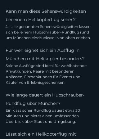
Kann man diese Sehenswürdigkeiten 
bei einem Helikopterflug sehen?
Ja, alle genannten Sehenswürdigkeiten lassen 
sich bei einem Hubschrauber-Rundflug rund 
um München eindrucksvoll von oben erleben.
Für wen eignet sich ein Ausflug in 
München mit Helikopter besonders?
Solche Ausflüge sind ideal für wohlhabende 
Privatkunden, Paare mit besonderen 
Anlässen, Firmenkunden für Events und 
Käufer von Erlebnisgeschenken.
Wie lange dauert ein Hubschrauber-
Rundflug über München?
Ein klassischer Rundflug dauert etwa 30 
Minuten und bietet einen umfassenden 
Überblick über Stadt und Umgebung.
Lässt sich ein Helikopterflug mit 