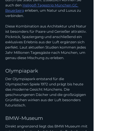
auch den 
Heligolf-Tagestrip München GC 
Beuerberg
 erleben, um Natur und Luxus zu 
verbinden.
Diese Kombination aus Architektur und Natur 
ist besonders für Paare und Genießer attraktiv. 
Picknick, Spaziergang und anschließend ein 
exklusives Erlebnis aus der Luft ergänzen sich 
perfekt. Laut aktuellen Studien kommen jedes 
Jahr Millionen Tagesgäste nach München, um 
genau diese Mischung zu erleben.
Olympiapark
Der Olympiapark entstand für die 
Olympischen Spiele 1972 und prägt bis heute 
das moderne Gesicht Münchens. Die 
geschwungenen Dächer und die großzügigen 
Grünflächen wirken aus der Luft besonders 
futuristisch.
BMW-Museum
Direkt angrenzend liegt das BMW Museum mit 