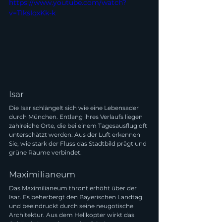
https://www.youtube.com/watch?
v=TIksIqxKk-k
Isar
Die Isar schlängelt sich wie eine Lebensader 
durch München. Entlang ihres Verlaufs liegen 
zahlreiche Orte, die bei einem Tagesausflug oft 
unterschätzt werden. Aus der Luft erkennen 
Sie, wie stark der Fluss das Stadtbild prägt und 
grüne Räume verbindet.
Maximilianeum
Das Maximilianeum thront erhöht über der 
Isar. Es beherbergt den Bayerischen Landtag 
und beeindruckt durch seine neugotische 
Architektur. Aus dem Helikopter wirkt das 