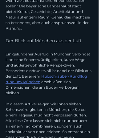
wenn Zeit kostbar ist und Erlebnisse zählen 
sollen? Die bayerische Landeshauptstadt 
bietet Kultur, Geschichte, Architektur und 
Natur auf engem Raum. Genau das macht sie 
so besonders, aber auch anspruchsvoll in der 
Planung.
Der Blick auf München aus der Luft
Ein gelungener Ausflug in München verbindet 
ikonische Sehenswürdigkeiten, kurze Wege 
und außergewöhnliche Perspektiven. 
Besonders eindrucksvoll ist dabei der Blick aus 
der Luft. Bei einem 
Hubschrauber-Rundflug 
rund um München
 erschließen sich 
Dimensionen, die am Boden verborgen 
bleiben.
In diesem Artikel zeigen wir Ihnen sieben 
Sehenswürdigkeiten in München, die Sie bei 
einem Tagesausflug nicht verpassen dürfen. 
Alle diese Orte lassen sich nicht nur bequem 
an einem Tag kombinieren, sondern auch 
spektakulär von oben erleben. So entsteht ein 
Gesamteindruck, der weit über einen 