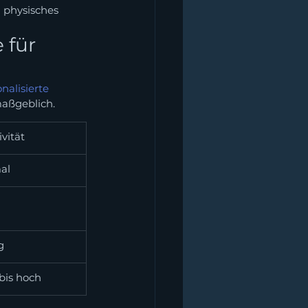
 physisches 
für 
nalisierte 
maßgeblich.
ivität
al
g
 bis hoch