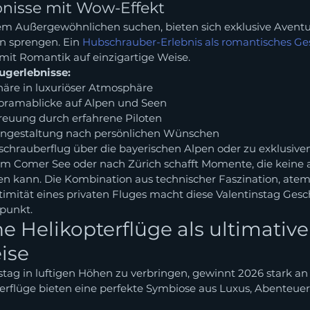
nisse mit Wow-Effekt
em Außergewöhnlichen suchen, bieten sich exklusive Aventu
 sprengen. Ein 
Hubschrauber-Erlebnis als romantisches G
mit Romantik auf einzigartige Weise.
lugerlebnisse:
häre in luxuriöser Atmosphäre
oramablicke auf Alpen und Seen
treuung durch erfahrene Piloten
tengestaltung nach persönlichen Wünschen
chrauberflug über die bayerischen Alpen oder zu exklusive
m Comer See oder nach Zürich schafft Momente, die keine 
en kann. Die Kombination aus technischer Faszination, at
timität eines privaten Fluges macht diese Valentinstag Ges
punkt.
 Helikopterflüge als ultimative
ise
stag in luftigen Höhen zu verbringen, gewinnt 2026 stark an 
rflüge bieten eine perfekte Symbiose aus Luxus, Abenteuer