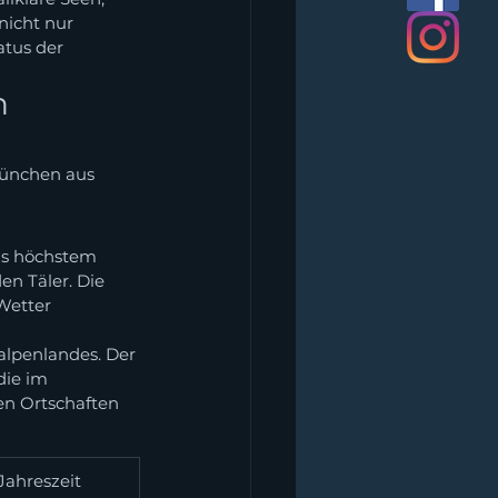
nicht nur 
tus der 
n 
München aus 
ds höchstem 
n Täler. Die 
Wetter 
alpenlandes. Der 
die im 
en Ortschaften 
Jahreszeit