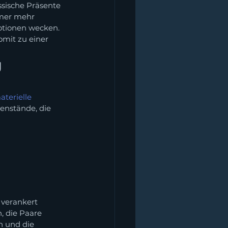
ische Präsente 
mer mehr 
tionen wecken. 
mit zu einer 
 
terielle 
enstände, die 
 verankert 
, die Paare 
n und die 