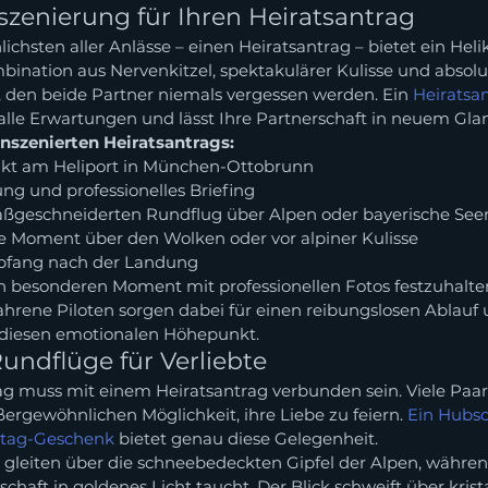
nszenierung für Ihren Heiratsantrag
hsten aller Anlässe – einen Heiratsantrag – bietet ein Helik
bination aus Nervenkitzel, spektakulärer Kulisse und absolu
 den beide Partner niemals vergessen werden. Ein 
Heiratsa
 alle Erwartungen und lässt Ihre Partnerschaft in neuem Glan
inszenierten Heiratsantrags:
nkt am Heliport in München-Ottobrunn
ng und professionelles Briefing
aßgeschneiderten Rundflug über Alpen oder bayerische See
 Moment über den Wolken oder vor alpiner Kulisse
fang nach der Landung
en besonderen Moment mit professionellen Fotos festzuhalte
fahrene Piloten sorgen dabei für einen reibungslosen Ablauf
 diesen emotionalen Höhepunkt.
ndflüge für Verliebte
tag muss mit einem Heiratsantrag verbunden sein. Viele Paa
ergewöhnlichen Möglichkeit, ihre Liebe zu feiern. 
Ein Hubs
nstag-Geschenk
 bietet genau diese Gelegenheit.
Sie gleiten über die schneebedeckten Gipfel der Alpen, währen
haft in goldenes Licht taucht. Der Blick schweift über krista