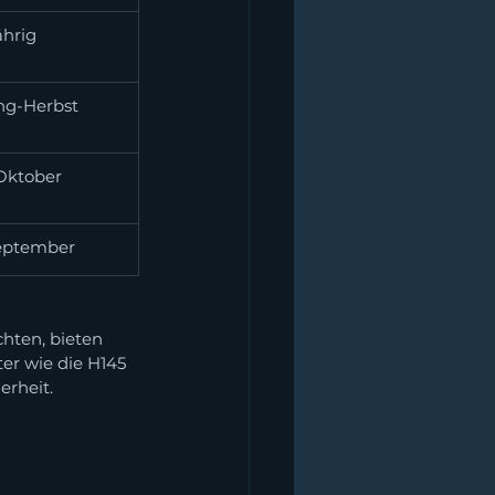
ährig
ng-Herbst
Oktober
eptember
hten, bieten 
er wie die H145 
erheit.