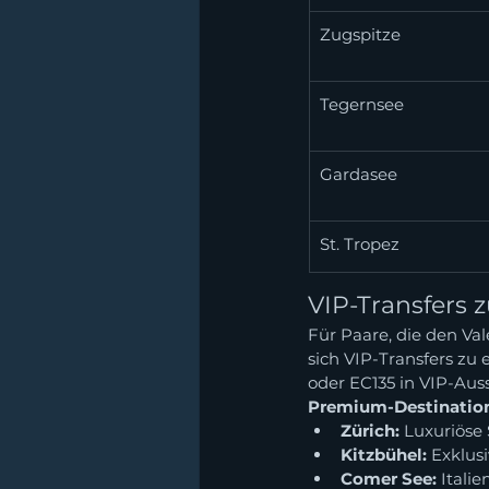
Zugspitze
Tegernsee
Gardasee
St. Tropez
VIP-Transfers 
Für Paare, die den Va
sich VIP-Transfers zu
oder EC135 in VIP-Aus
Premium-Destinatio
Zürich:
 Luxuriöse
Kitzbühel:
 Exklus
Comer See:
 Itali