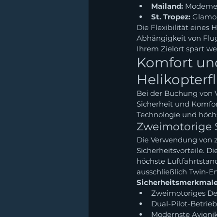
Mailand:
 Modemet
St. Tropez:
 Glamo
Die Flexibilität eine
Abhängigkeit von Flug
Ihrem Zielort spart wer
Komfort und
Helikopterf
Bei der Buchung von 
Sicherheit und Komfort
Technologie und höch
Zweimotorige S
Die Verwendung von zw
Sicherheitsvorteile. 
höchste Luftfahrtstan
ausschließlich Twin-E
Sicherheitsmerkmale
Zweimotoriges Des
Dual-Pilot-Betrie
Modernste Avioni