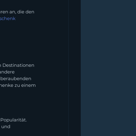
ren an, die den 
eschenk
n Destinationen 
andere 
emberaubenden 
chenke zu einem 
 
Popularität. 
 und 