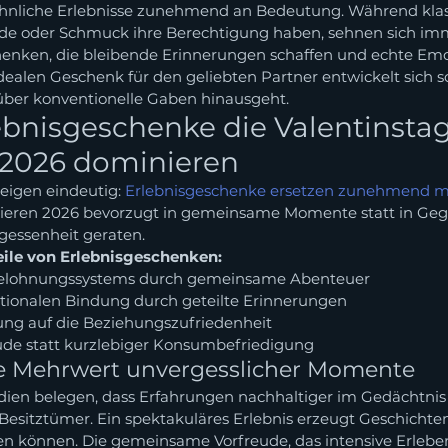
liche Erlebnisse zunehmend an Bedeutung. Während klass
de oder Schmuck ihre Berechtigung haben, sehnen sich im
nken, die bleibende Erinnerungen schaffen und echte Emo
ealen Geschenk für den geliebten Partner entwickelt sich so
über konventionelle Gaben hinausgeht.
bnisgeschenke die Valentinstag
2026 dominieren
eigen eindeutig: 
Erlebnisgeschenke ersetzen zunehmend ma
stieren 2026 bevorzugt in gemeinsame Momente statt in Geg
gessenheit geraten.
ile von Erlebnisgeschenken:
Belohnungssystems durch gemeinsame Abenteuer
tionalen Bindung durch geteilte Erinnerungen
ung auf die Beziehungszufriedenheit
ude statt kurzlebiger Konsumbefriedigung
e Mehrwert unvergesslicher Momente
dien belegen, dass Erfahrungen nachhaltiger im Gedächtnis
 Besitztümer. Ein spektakuläres Erlebnis erzeugt Geschichten
len können. Die gemeinsame Vorfreude, das intensive Erlebe