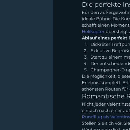
Die perfekte I
Für den außergewöhnlic
ideale Bühne. Die Kom
schafft einen Moment,
Helikopter
 übersteigt
Ablauf eines perfekt 
Diskreter Treffpu
Exklusive Begrüßu
Start zu einem m
Der entscheidende
Champagner-Emp
Die Möglichkeit, dies
Erlebnis komplett. Er
schönsten Routen für
Romantische Ru
Nicht jeder Valentins
einfach nach einer auß
Rundflug als Valenti
Stellen Sie sich vor: 
Wintersonne die Landsc