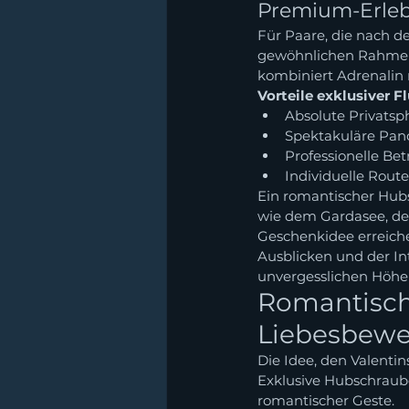
Premium-Erleb
Für Paare, die nach d
gewöhnlichen Rahmen
kombiniert Adrenalin 
Vorteile exklusiver F
Absolute Privatsp
Spektakuläre Pan
Professionelle Be
Individuelle Rou
Ein romantischer Hubs
wie dem Gardasee, de
Geschenkidee erreich
Ausblicken und der In
unvergesslichen Höhe
Romantische
Liebesbewe
Die Idee, den Valentin
Exklusive Hubschraube
romantischer Geste.