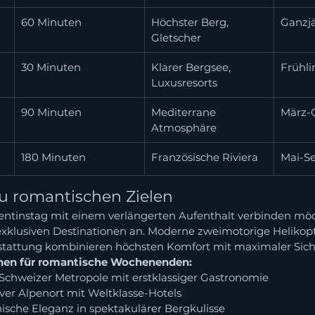
60 Minuten
Höchster Berg, 
Ganzj
Gletscher
30 Minuten
Klarer Bergsee, 
Frühli
Luxusresorts
90 Minuten
Mediterrane 
März-
Atmosphäre
180 Minuten
Französische Riviera
Mai-S
zu romantischen Zielen
lentinstag mit einem verlängerten Aufenthalt verbinden möc
 exklusiven Destinationen an. Moderne zweimotorige Helikopt
stattung kombinieren höchsten Komfort mit maximaler Sich
nen für romantische Wochenenden:
 Schweizer Metropole mit erstklassiger Gastronomie
iver Alpenort mit Weltklasse-Hotels
enische Eleganz in spektakulärer Bergkulisse