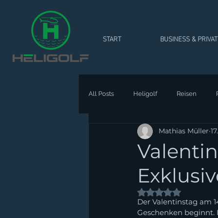
START
BUSINESS & PRIVA
All Posts
Heligolf
Reisen
Mathias Müller
17
Valenti
Exklusiv
Mit NaN von 5 Ste
Der Valentinstag am 1
Geschenken beginnt. I