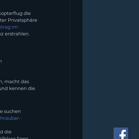
opterflug die 
ter Privatsphäre 
ntrag im 
z erstrahlen.
n
n, macht das 
 und kennen die 
re suchen 
chrauber-
d die 
llklare Seen, 