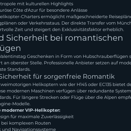
ropole mit kulturellen Highlights
uröse Côte d'Azur für besondere Anlässe
s Helikopter-Charters ermöglicht maßgeschneiderte Reiseplän
plänen oder Verkehrsstaus. Der direkte Transfer vom Münch
tvolle Zeit und steigert den Exklusivitätsfaktor erheblich.
 Sicherheit bei romantischen 
lügen
Valentinstag Geschenken in Form von Hubschrauberflügen 
 an oberster Stelle. Professionelle Anbieter setzen auf mod
ste Standards.
icherheit für sorgenfreie Romantik
eimotorigen Helikoptern wie der H145 oder EC135 bietet de
Diese modernen Maschinen verfügen über redundante Systeme
dards. Für längere Strecken oder Flüge über die Alpen empfe
ngine-Modelle.
 moderner VIP-Helikopter:
ign für maximale Zuverlässigkeit
b bei komplexen Routen
k und Navigationssysteme