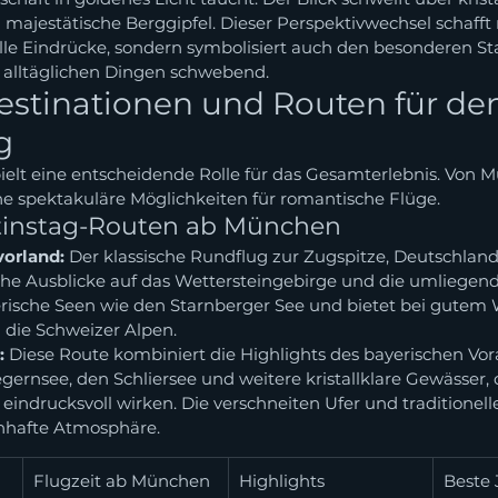
majestätische Berggipfel. Dieser Perspektivwechsel schafft 
le Eindrücke, sondern symbolisiert auch den besonderen Sta
 alltäglichen Dingen schwebend.
estinationen und Routen für de
g
ielt eine entscheidende Rolle für das Gesamterlebnis. Von 
che spektakuläre Möglichkeiten für romantische Flüge.
ntinstag-Routen ab München
orland:
 Der klassische Rundflug zur Zugspitze, Deutschlan
che Ausblicke auf das Wettersteingebirge und die umliegende
rische Seen wie den Starnberger See und bietet bei gutem 
n die Schweizer Alpen.
:
 Diese Route kombiniert die Highlights des bayerischen Vor
gernsee, den Schliersee und weitere kristallklare Gewässer, 
eindrucksvoll wirken. Die verschneiten Ufer und traditionell
nhafte Atmosphäre.
Flugzeit ab München
Highlights
Beste 